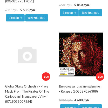
(00602577517051)
5 850 руб.
6 500 руб.
5 535 руб.
6 150 руб.
В корзину
В избранное
В корзину
В избранное
-10%
-10%
Global Stage Orchestra - Plays
Виниловая пластинка Eminem
Music From The Pirates Of The
- Relapse (602527056388)
Caribbean [Transparent Vinyl]
4 680 руб.
5 200 руб.
(8719039007554)
В корзину
В избранное