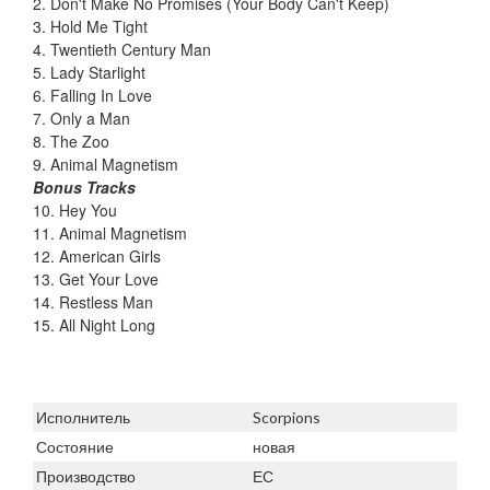
2. Don't Make No Promises (Your Body Can't Keep)
3. Hold Me Tight
4. Twentieth Century Man
5. Lady Starlight
6. Falling In Love
7. Only a Man
8. The Zoo
9. Animal Magnetism
Bonus Tracks
10. Hey You
11. Animal Magnetism
12. American Girls
13. Get Your Love
14. Restless Man
15. All Night Long
Исполнитель
Scorpions
Состояние
новая
Производство
ЕС