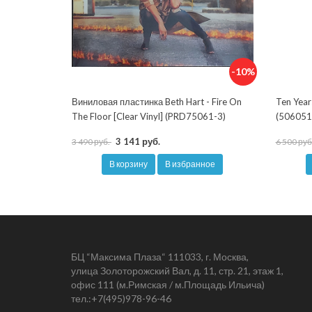
-10%
Виниловая пластинка Beth Hart - Fire On
Ten Year
The Floor [Clear Vinyl] (PRD75061-3)
(506051
3 141 руб.
3 490 руб.
6 500 руб
В корзину
В избранное
БЦ “Максима Плаза“ 111033, г. Москва,
улица Золоторожский Вал, д. 11, стр. 21, этаж 1,
офис 111 (м.Римская / м.Площадь Ильича)
тел.:
+7(495)978-96-46