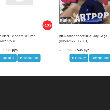
-10%
s After - A Space In Time
Виниловая пластинка Lady Gaga -
6097753)
(00602577517051)
5 850 руб.
5 535 руб.
.
6 150 руб.
В корзину
В избранное
В корзину
В избранное