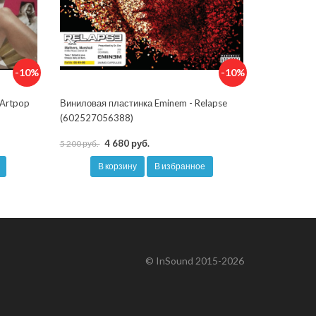
-10%
-10%
 Artpop
Виниловая пластинка Eminem - Relapse
(602527056388)
4 680 руб.
5 200 руб.
В корзину
В избранное
© InSound 2015-2026