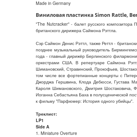
Made in Germany
Виниловая пластинка Simon Rattle, Berli
"The Nutcracker" - балет русского композитора
британского дирижера Саймона Рэттла.
Сэр Саймон Денис Рэттл, также Реттл - британск
позднее музыкальный руководитель Бирмингемск
года - главный дирижёр Берлинского филармонич
оркестрами США. В репертуаре Саймона Рэттл
Шимановский, Стравинский, Прокофьев, Шостаков
том числе все фортепианные концерты с Питер
Джорджа Гершвина, Клода Дебюсси, Густава Ма
Кароля Шимановского, Дмитрия Шостаковича, Ф
Иоганна Себастьяна Баха в полусценической пос
к фильму "Парфюмер: История одного убийцы".
Треклист:
LP1
Side A
1. Miniature Overture