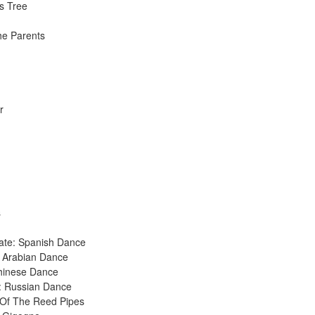
s Tree
he Parents
r
s
late: Spanish Dance
: Arabian Dance
Chinese Dance
k: Russian Dance
e Of The Reed Pipes