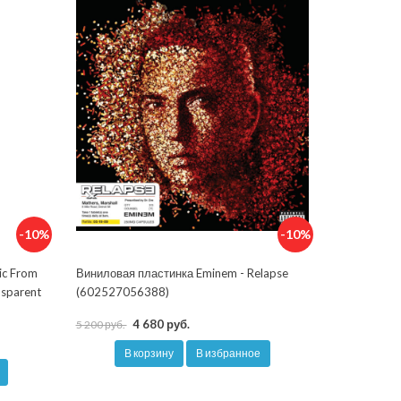
-10%
-10%
ic From
Виниловая пластинка Eminem - Relapse
nsparent
(602527056388)
4 680 руб.
5 200 руб.
В корзину
В избранное