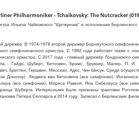
ner Philharmoniker - Tchaikovsky: The Nutcracker (01
 Петра Ильича Чайковского "Щелкунчик" в исполнении Берлинског
ий дирижёр. В 1974-1976 второй дирижёр Борнмутского симфоничес
ого симфонического оркестра. С 1992 года работает также с л
еского оркестра. C 2017 года - главный дирижёр Лондонского с
а - Гайдн, Шуберт, Бетховен, Брамс, Брукнер, Малер, П. И. Ч
ич, Бриттен, Гершвин, Мессиан, Адес, Чин Ынсук. Среди осущест
ом Донохоу), Людвига ван Бетховена (все симфонии), Иоганнеса
лера (все симфонии), Мориса Равеля, Яна Сибелиуса (все симфо
ранца Шуберта. Интересными были признаны трактовки Рэттлом
тановке Питера Селларса в 2014 году. Записал с Берлинским фил