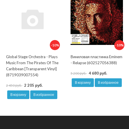
-10%
-10%
Global Stage Orchestra - Plays
Виниловая пластинка Eminem
Music From The Pirates Of The
- Relapse (602527056388)
Caribbean [Transparent Vinyl]
4 680 руб.
5 200 руб.
(8719039007554)
В корзину
В избранное
2 205 руб.
2 450 руб.
В корзину
В избранное