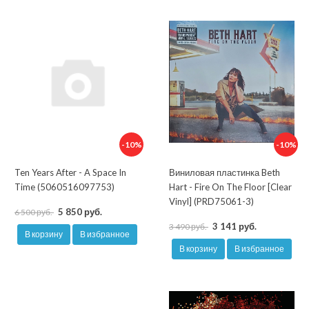
-10%
-10%
Ten Years After - A Space In
Виниловая пластинка Beth
Time (5060516097753)
Hart - Fire On The Floor [Clear
Vinyl] (PRD75061-3)
5 850 руб.
6 500 руб.
3 141 руб.
3 490 руб.
В корзину
В избранное
В корзину
В избранное