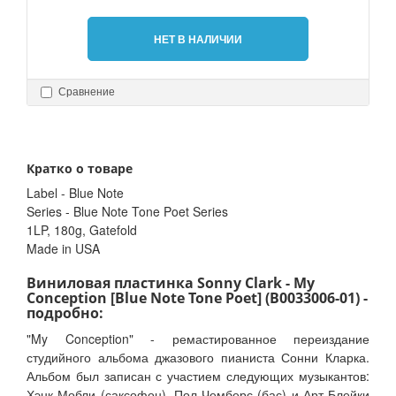
НЕТ В НАЛИЧИИ
Сравнение
Кратко о товаре
Label - Blue Note
Series - Blue Note Tone Poet Series
1LP, 180g, Gatefold
Made in USA
Виниловая пластинка Sonny Clark - My
Conception [Blue Note Tone Poet] (B0033006-01) -
подробно:
"My Conception" - ремастированное переиздание
студийного альбома джазового пианиста Сонни Кларка.
Альбом был записан с участием следующих музыкантов:
Хэнк Мобли (саксофон), Пол Чемберс (бас) и Арт Блейки