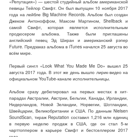
«Репутация») — шестой студийный альбом американской
певицы Тейлор Свифт. Он был выпущен 10 ноября 2017
года на лейбле Big Machine Records. Альбом был создан
Джеком Антоноффом, Максом Мартином, Shellback и
самой Свифт, которая является исполнительным
продюсером альбома. Также были приглашены
английский певец Эд Ширан и американский рэпер
Future. Предзаказ альбома в iTunes начался 25 августа во
всём мире.
Первый сингл «Look What You Made Me Do» вышел 25
августа 2017 года. В этот же день вышло лирик-видео на
официальном YouTube-канале исполнительницы.
Альбом сразу дебютировал на первых местах в хит-
парадах Австралии, Австрии, Бельгии, Канады, Ирландии,
Нидерландов, Новой Зеландии, Норвегии, Шотландии,
Швейцарии, Великобритании и США. По данным Nielsen
SoundScan, тираж Reputation составил 1,216 млн единиц
в первую неделю продаж в США, где он стал 5-м
чарттоппером в карьере Свифт и бестселлером 2017
года.