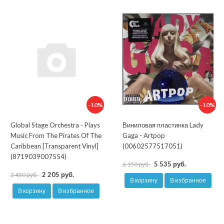
-10%
-10%
Global Stage Orchestra - Plays
Виниловая пластинка Lady
Music From The Pirates Of The
Gaga - Artpop
Caribbean [Transparent Vinyl]
(00602577517051)
(8719039007554)
5 535 руб.
6 150 руб.
2 205 руб.
2 450 руб.
В корзину
В избранное
В корзину
В избранное