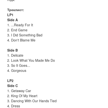
Треклист:
LP1
Side A
1. ...Ready For It
2. End Game
3. I Did Something Bad
4. Don't Blame Me
Side B
1. Delicate
2. Look What You Made Me Do
3. So It Goes...
4. Gorgeous
LP2
Side C
1. Getaway Car
2. King Of My Heart
3. Dancing With Our Hands Tied
4. Dress