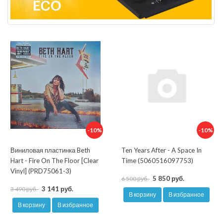
-10%
-10%
Виниловая пластинка Beth
Ten Years After - A Space In
Hart - Fire On The Floor [Clear
Time (5060516097753)
Vinyl] (PRD75061-3)
5 850 руб.
6 500 руб.
3 141 руб.
3 490 руб.
В корзину
В избранное
В корзину
В избранное