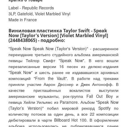
Label - Republic Records
3LP, Gatefold, Violet Marbled Vinyl
Made in France
Виниловая пластинка Taylor Swift - Speak
Now [Taylor's Version] [Violet Marbled Vinyl]
(2448438065) - подробно:
"Speak Now Speak Now (Taylor's Version)" - расширенное
переиздание третьего студийного альбома американской
певицы Тейлор Свифт "Speak Now". В него вошли
перезаписанные версии 16 песен из делюкс-издания
"Speak Now" и шесть ранее не издававшихся архивных
композиций "From the Vault". В работе над треками
приняли участие Аарон Десснер и Джек Антонофф. В
качестве приглашённых вокалистов выступили
американские музыканты, рок-группа Fall Out Boy и
певица Хейли Уильямс из Paramore. Альбом "Speak Now
(Taylor’s Version)" побил мировой рекорд Spotify по
количеству потоков за один день, а все 22 композиции
дебютировали в чарте Billboard Hot 100. В оформлении
альбома использовались не публиковавшиеся ранее