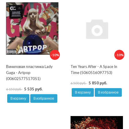
-10%
-10%
Виниловая пластинка Lady
Ten Years After - A Space In
Gaga - Artpop
Time (5060516097753)
(00602577517051)
5 850 руб.
6 500 руб.
5 535 руб.
6 150 руб.
В корзину
В избранное
В корзину
В избранное