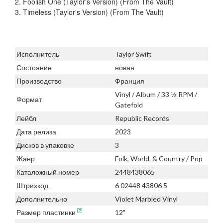
2. Foolish One (Taylor's Version) (From The Vault)
3. Timeless (Taylor's Version) (From The Vault)
Исполнитель
Taylor Swift
Состояние
новая
Производство
Франция
Vinyl / Album / 33 ⅓ RPM /
Формат
Gatefold
Лейбл
Republic Records
Дата релиза
2023
Дисков в упаковке
3
Жанр
Folk, World, & Country / Pop
Каталожный номер
2448438065
Штрихкод
6 02448 43806 5
Дополнительно
Violet Marbled Vinyl
Размер пластинки
12"