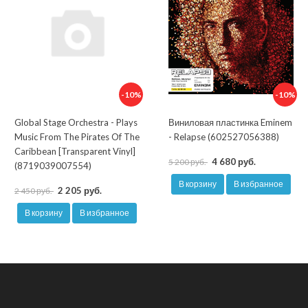
-10%
-10%
Global Stage Orchestra - Plays
Виниловая пластинка Eminem
Music From The Pirates Of The
- Relapse (602527056388)
Caribbean [Transparent Vinyl]
4 680 руб.
5 200 руб.
(8719039007554)
В корзину
В избранное
2 205 руб.
2 450 руб.
В корзину
В избранное