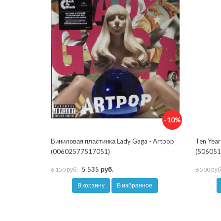
-10%
Виниловая пластинка Lady Gaga - Artpop
Ten Year
(00602577517051)
(506051
5 535 руб.
6 150 руб.
6 500 руб
В корзину
В избранное