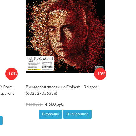
-10%
-10%
ic From
Виниловая пластинка Eminem - Relapse
nsparent
(602527056388)
4 680 руб.
5 200 руб.
В корзину
В избранное