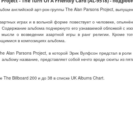
oject - The Turn Of A Friendly Card (AL-9518) - подроб
льбом английской арт-рок-группы The Alan Parsons Project, выпущен
артных играх и в вольной форме повествует о человеке, опьянён
ем. Содержание альбома подчеркнуто его узнаваемой обложкой с и
 мысли о возведении азартной игры в ранг религии. Кроме тог
ающимися в композициях альбома.
e Alan Parsons Project, в которой Эрик Вулфсон предстал в рол
ая альбому название, представляет собой нечто вроде сюиты из пя
 The Billboard 200 и до 38 в списке UK Albums Chart.