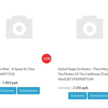
-10%
s After - A Space In Time
Global Stage Orchestra - Plays Mus
6097753)
The Pirates Of The Caribbean [Tra
Vinyl] (8719039007554)
5 850 руб.
.
2 205 руб.
2 450 руб.
В корзину
В избранное
В корзину
В избранное