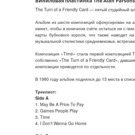
Виниловая пластинка The Alan Parsons Pr
The Turn of a Friendly Card — пятый студийный а
Альбом из шести композиций сфокусирован на аз
имеет, чтобы в конечном счёте остаться ни с ч
карты бубнового короля, что также наводит на
музыкальной стилистики средневековья, встреч
Композиция «Time» стала первой композицией Th
собственно «The Turn of a Friendly Card», давш
композиции приводятся по отдельности.
В 1980 году альбом поднялся до 13 места в списке
Треклист:
Side A
1. May Be A Price To Pay
2. Games People Play
3. Time
4. I Don't Wanna Go Home