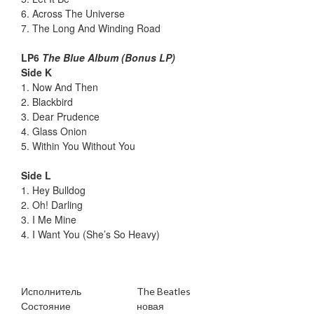
6. Across The Universe
7. The Long And Winding Road
LP6
The Blue Album (Bonus LP)
Side K
1. Now And Then
2. Blackbird
3. Dear Prudence
4. Glass Onion
5. Within You Without You
Side L
1. Hey Bulldog
2. Oh! Darling
3. I Me Mine
4. I Want You (She’s So Heavy)
Исполнитель
The Beatles
Состояние
новая