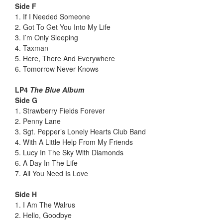
Side F
1. If I Needed Someone
2. Got To Get You Into My Life
3. I’m Only Sleeping
4. Taxman
5. Here, There And Everywhere
6. Tomorrow Never Knows
LP4
The Blue Album
Side G
1. Strawberry Fields Forever
2. Penny Lane
3. Sgt. Pepper’s Lonely Hearts Club Band
4. With A Little Help From My Friends
5. Lucy In The Sky With Diamonds
6. A Day In The Life
7. All You Need Is Love
Side H
1. I Am The Walrus
2. Hello, Goodbye