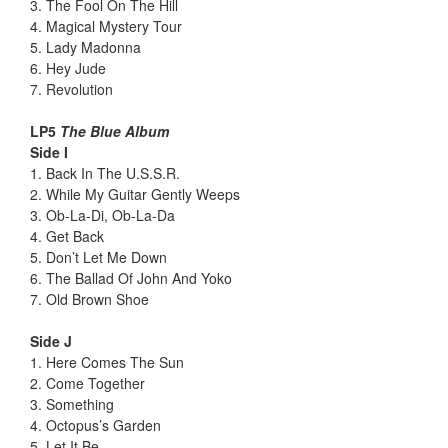
3. The Fool On The Hill
4. Magical Mystery Tour
5. Lady Madonna
6. Hey Jude
7. Revolution
LP5
The Blue Album
Side I
1. Back In The U.S.S.R.
2. While My Guitar Gently Weeps
3. Ob-La-Di, Ob-La-Da
4. Get Back
5. Don’t Let Me Down
6. The Ballad Of John And Yoko
7. Old Brown Shoe
Side J
1. Here Comes The Sun
2. Come Together
3. Something
4. Octopus’s Garden
5. Let It Be