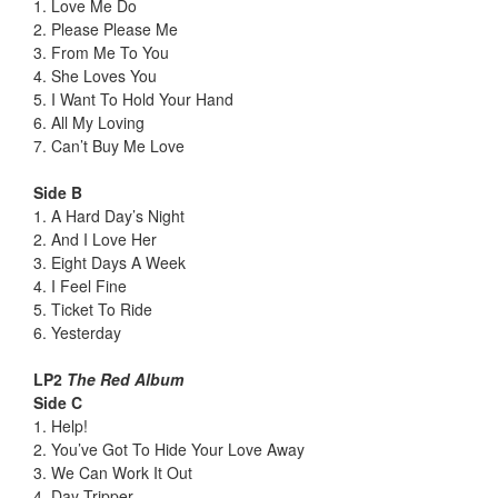
1. Love Me Do
2. Please Please Me
3. From Me To You
4. She Loves You
5. I Want To Hold Your Hand
6. All My Loving
7. Can’t Buy Me Love
Side B
1. A Hard Day’s Night
2. And I Love Her
3. Eight Days A Week
4. I Feel Fine
5. Ticket To Ride
6. Yesterday
LP2
The Red Album
Side C
1. Help!
2. You’ve Got To Hide Your Love Away
3. We Can Work It Out
4. Day Tripper