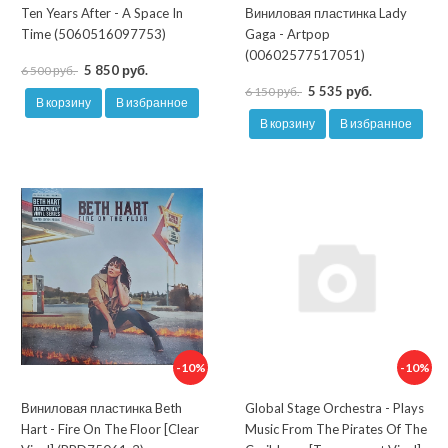
Ten Years After - A Space In
Виниловая пластинка Lady
Time (5060516097753)
Gaga - Artpop
(00602577517051)
5 850 руб.
6 500 руб.
5 535 руб.
6 150 руб.
В корзину
В избранное
В корзину
В избранное
-10%
-10%
Виниловая пластинка Beth
Global Stage Orchestra - Plays
Hart - Fire On The Floor [Clear
Music From The Pirates Of The