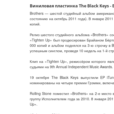
Виниловая пластинка The Black Keys - Br
Brothers — шестой студийный альбом американск
состоянию на октябрь 2011 года). В январе 201
копий.
Релиз шестого студийного альбома «Brothers» с
«Tighten Up» был продюсирован Брайаном Бёрто
000 копий и альбом поднялся на 3-ю строчку в B
успешным синглом, проведя 10 недель на 1-й строч
Клип на «Tighten Up», режиссёром которого явл
судьями на 9th Annual Independent Music Awards.
19 октября The Black Keys выпустили EP iTu
номинированы на четыре премии Грэмми, включая
Rolling Stone поместил «Brothers» на 2-е место 
группу Исполнителем года за 2010. 8 января 2011
Up».