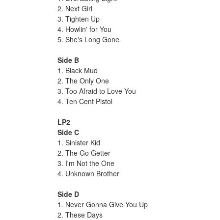
2. Next Girl
3. Tighten Up
4. Howlin' for You
5. She's Long Gone
Side B
1. Black Mud
2. The Only One
3. Too Afraid to Love You
4. Ten Cent Pistol
LP2
Side C
1. Sinister Kid
2. The Go Getter
3. I'm Not the One
4. Unknown Brother
Side D
1. Never Gonna Give You Up
2. These Days