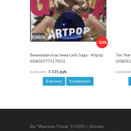
-10%
Виниловая пластинка Lady Gaga - Artpop
Ten Year
(00602577517051)
(506051
5 535 руб.
6 150 руб.
6 500 руб
В корзину
В избранное
БЦ “Максима Плаза“ 111033, г. Москва,