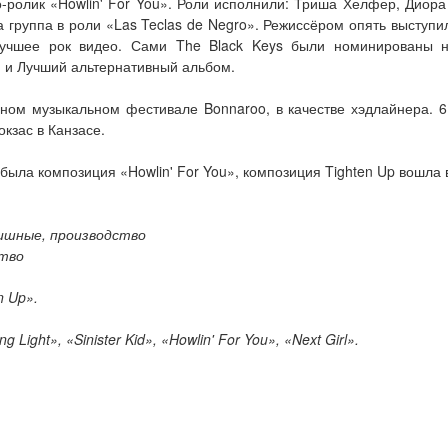
ролик «Howlin' For You». Роли исполнили: Триша Хелфер, Диора
 группа в роли «Las Teclas de Negro». Режиссёром опять выступ
чшее рок видео. Сами The Black Keys были номинированы на
 и Лучший альтернативный альбом.
ном музыкальном фестивале Bonnaroo, в качестве хэдлайнера. 6 
кзас в Канзасе.
ыла композиция «Howlin' For You», композиция Tighten Up вошла в 
вишные, производство
ство
n Up».
Light», «Sinister Kid», «Howlin' For You», «Next Girl».