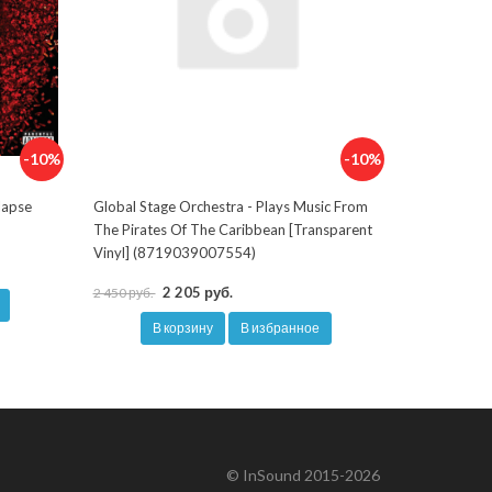
-10%
-10%
lapse
Global Stage Orchestra - Plays Music From
The Pirates Of The Caribbean [Transparent
Vinyl] (8719039007554)
2 205 руб.
2 450 руб.
В корзину
В избранное
© InSound 2015-2026