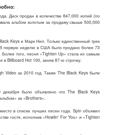
робно:
да. Диск продан в количестве 847,000 копий (по
азвала альбом золотым за продажу свыше 500,000
lack Keys и Марк Нил. Только единственный трек
. В первую неделю в США было продано более 73
. Более того, песня «Tighten Up» стала их самым
в Billboard Hot 100, заняв 87-ю строчку.
h Video за 2010 год. Также The Black Keys были
0 декабря было объявлено что The Black Keys
льбом» за «Brothers».
е место в списке лучших песен года. Spin объявил
тве гостя, исполнив «Howlin' For You» и «Tighten