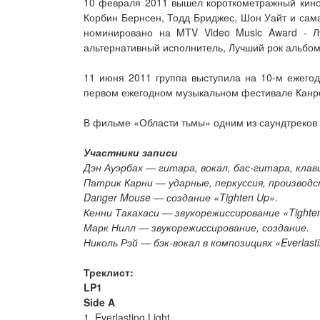
10 февраля 2011 вышел короткометражный кино-
Корбин Бернсен, Тодд Бриджес, Шон Уайт и сама
номинировано на MTV Video Music Award - Лу
альтернативный исполнитель, Лучший рок альбом
11 июня 2011 группа выступила на 10-м ежегод
первом ежегодном музыкальном фестивале Канро
В фильме «Области тьмы» одним из саундтреков б
Участники записи
Дэн Ауэрбах — гитара, вокал, бас-гитара, кла
Патрик Карни — ударные, перкуссия, производ
Danger Mouse — создание «Tighten Up».
Кенни Такахаси — звукорежиссирование «Tighte
Марк Нилл — звукорежиссирование, создание.
Николь Рэй — бэк-вокал в композициях «Everlasting 
Треклист:
LP1
Side A
1. Everlasting Light