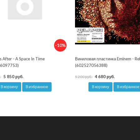
-10%
s After - A Space In Time
Виниловая пластинка Eminem - Re
6097753)
(602527056388)
5 850 руб.
4 680 руб.
.
5 200 руб.
В корзину
В избранное
В корзину
В избранное