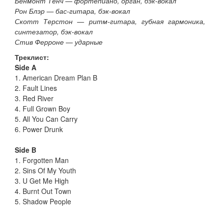
Бенмонт Тенч — фортепиано, орган, бэк-вокал
Рон Блэр — бас-гитара, бэк-вокал
Скотт Терстон — ритм-гитара, губная гармоника,
синтезатор, бэк-вокал
Стив Ферроне — ударные
Треклист:
Side A
1. American Dream Plan B
2. Fault Lines
3. Red River
4. Full Grown Boy
5. All You Can Carry
6. Power Drunk
Side B
1. Forgotten Man
2. Sins Of My Youth
3. U Get Me High
4. Burnt Out Town
5. Shadow People