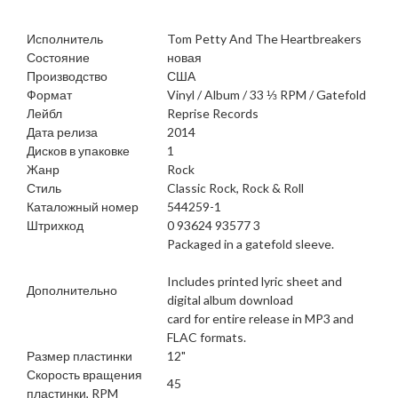
Исполнитель
Tom Petty And The Heartbreakers
Состояние
новая
Производство
США
Формат
Vinyl / Album / 33 ⅓ RPM / Gatefold
Лейбл
Reprise Records
Дата релиза
2014
Дисков в упаковке
1
Жанр
Rock
Стиль
Classic Rock, Rock & Roll
Каталожный номер
544259-1
Штрихкод
0 93624 93577 3
Packaged in a gatefold sleeve.
Includes printed lyric sheet and
Дополнительно
digital album download
card for entire release in MP3 and
FLAC formats.
Размер пластинки
12"
Скорость вращения
45
пластинки, RPM