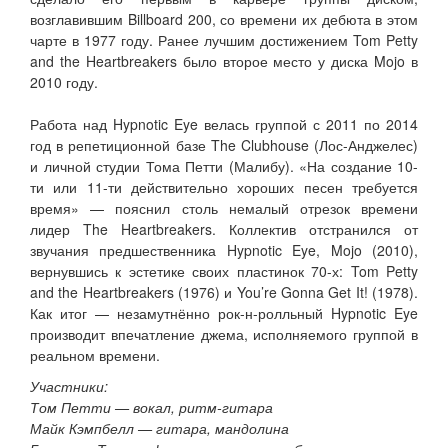
возглавившим Billboard 200, со времени их дебюта в этом
чарте в 1977 году. Ранее лучшим достижением Tom Petty
and the Heartbreakers было второе место у диска Mojo в
2010 году.
Работа над Hypnotic Eye велась группой с 2011 по 2014
год в репетиционной базе The Clubhouse (Лос-Анджелес)
и личной студии Тома Петти (Малибу). «На создание 10-
ти или 11-ти действительно хороших песен требуется
время» — пояснил столь немалый отрезок времени
лидер The Heartbreakers. Коллектив отстранился от
звучания предшественника Hypnotic Eye, Mojo (2010),
вернувшись к эстетике своих пластинок 70-х: Tom Petty
and the Heartbreakers (1976) и You’re Gonna Get It! (1978).
Как итог — незамутнённо рок-н-ролльный Hypnotic Eye
производит впечатление джема, исполняемого группой в
реальном времени.
Участники:
Том Петти — вокал, ритм-гитара
Майк Кэмпбелл — гитара, мандолина