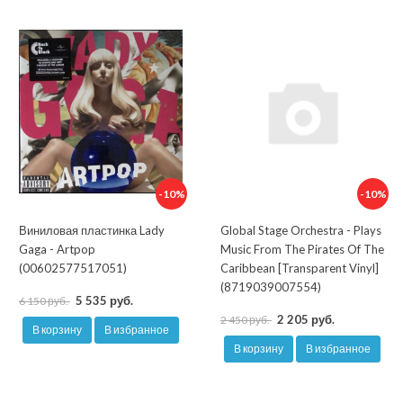
-10%
-10%
Виниловая пластинка Lady
Global Stage Orchestra - Plays
Gaga - Artpop
Music From The Pirates Of The
(00602577517051)
Caribbean [Transparent Vinyl]
(8719039007554)
5 535 руб.
6 150 руб.
2 205 руб.
2 450 руб.
В корзину
В избранное
В корзину
В избранное