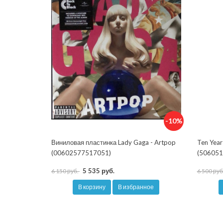
-10%
Виниловая пластинка Lady Gaga - Artpop
Ten Year
(00602577517051)
(506051
5 535 руб.
6 150 руб.
6 500 руб
В корзину
В избранное