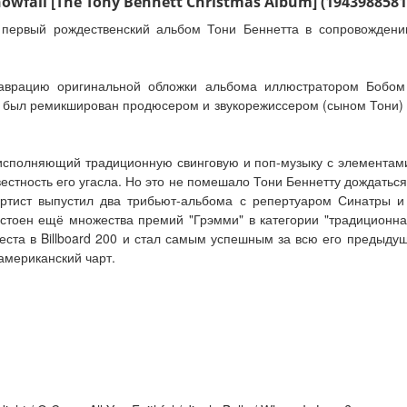
wfall [The Tony Bennett Christmas Album] (1943988581
" - первый рождественский альбом Тони Беннетта в сопровожден
таврацию оригинальной обложки альбома иллюстратором Бобом
 был ремикширован продюсером и звукорежиссером (сыном Тони)
исполняющий традиционную свинговую и поп-музыку с элементами
вестность его угасла. Но это не помешало Тони Беннетту дождатьс
артист выпустил два трибьют-альбома с репертуаром Синатры 
остоен ещё множества премий "Грэмми" в категории "традиционна
места в Billboard 200 и стал самым успешным за всю его предыдущ
 американский чарт.