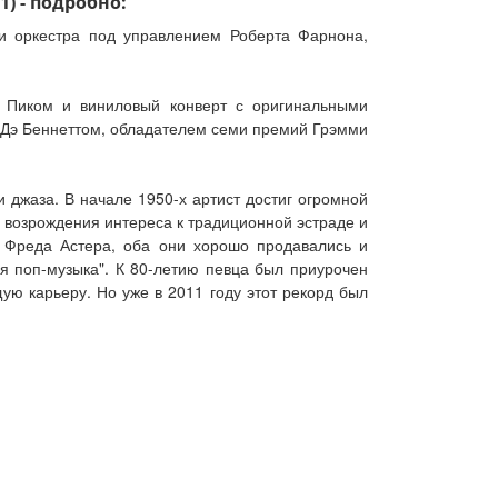
1) - подробно:
ии оркестра под управлением Роберта Фарнона,
 Пиком и виниловый конверт с оригинальными
 Дэ Беннеттом, обладателем семи премий Грэмми
 джаза. В начале 1950-х артист достиг огромной
я возрождения интереса к традиционной эстраде и
и Фреда Астера, оба они хорошо продавались и
я поп-музыка". К 80-летию певца был приурочен
ую карьеру. Но уже в 2011 году этот рекорд был