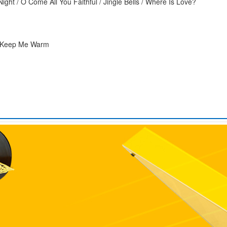
ght / O Come All You Faithful / Jingle Bells / Where Is Love?
To Keep Me Warm