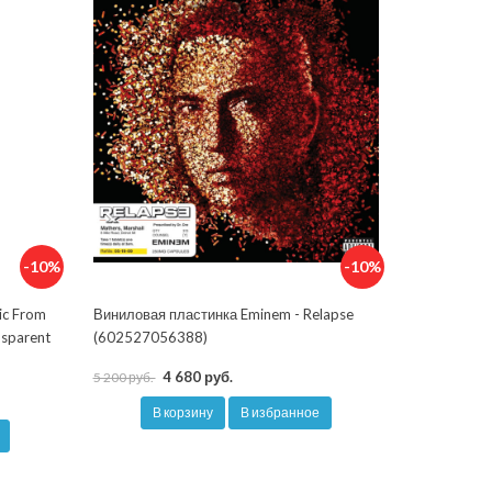
-10%
-10%
ic From
Виниловая пластинка Eminem - Relapse
nsparent
(602527056388)
4 680 руб.
5 200 руб.
В корзину
В избранное