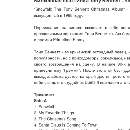
Виниловая пластинка Tony Bennett - Sno
"Snowfall: The Tony Bennett Christmas Album
выпущенный в 1968 году.
Переиздание на виниле включает в себя рес
праздничными картинами Тони Беннетта. Альбом
и премии Primetime Emmy.
Тони Беннетт - американский эстрадный певец, 
популярности, но с приходом эры рок-музыки, из
своего возвращения на сцену. В начале 90-х 
принесли ему "Грэмми". После этого он был уд
выход альбома дуэтов, который достиг третего 
побит, ведь его студийник Duets II возглавил этот
Треклист:
Side A
1. Snowfall
2. My Favorite Things
3. The Christmas Song
4. Santa Claus Is Coming To Town