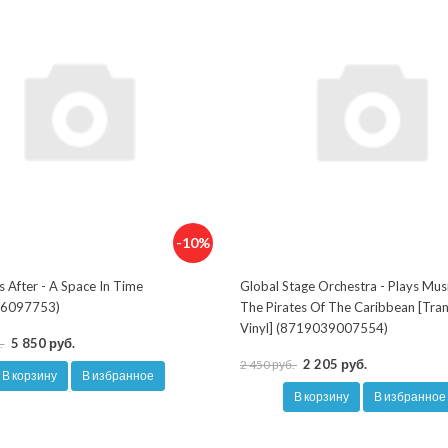
-10%
s After - A Space In Time
Global Stage Orchestra - Plays Mus
6097753)
The Pirates Of The Caribbean [Tra
Vinyl] (8719039007554)
5 850 руб.
.
2 205 руб.
2 450 руб.
В корзину
В избранное
В корзину
В избранное