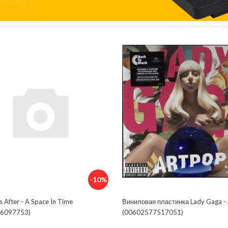
-10%
s After - A Space In Time
Виниловая пластинка Lady Gaga -
6097753)
(00602577517051)