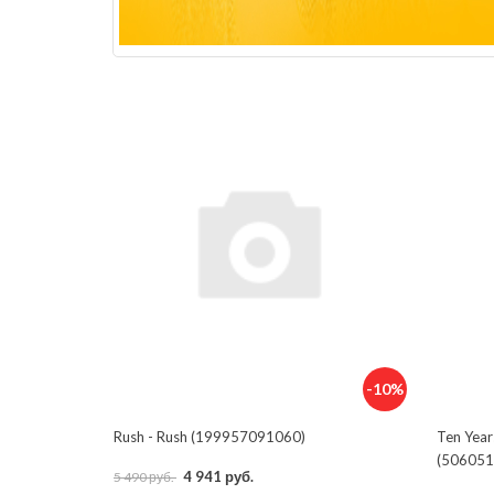
-10%
Rush - Rush (199957091060)
Ten Year
(506051
4 941 руб.
5 490 руб.