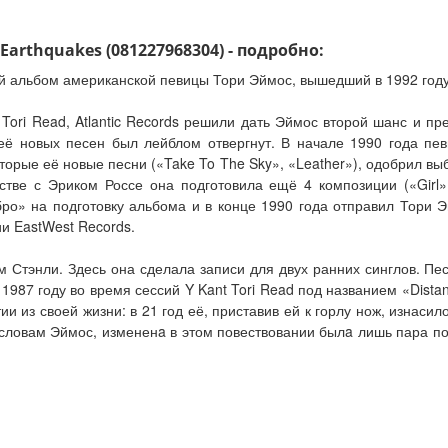
 Earthquakes (081227968304) - подробно:
ый альбом американской певицы Тори Эймос, вышедший в 1992 году
 Tori Read, Atlantic Records решили дать Эймос второй шанс и п
её новых песен был лейблом отвергнут. В начале 1990 года пев
орые её новые песни («Take To The Sky», «Leather»), одобрил в
стве с Эриком Россе она подготовила ещё 4 композиции («Girl», 
обро» на подготовку альбома и в конце 1990 года отправил Тори
и EastWest Records.
 Стэнли. Здесь она сделала записи для двух ранних синглов. Пе
 1987 году во время сессий Y Kant Tori Read под названием «Dist
и из своей жизни: в 21 год её, приставив ей к горлу нож, изнасил
словам Эймос, измененa в этом повествовании былa лишь пара по