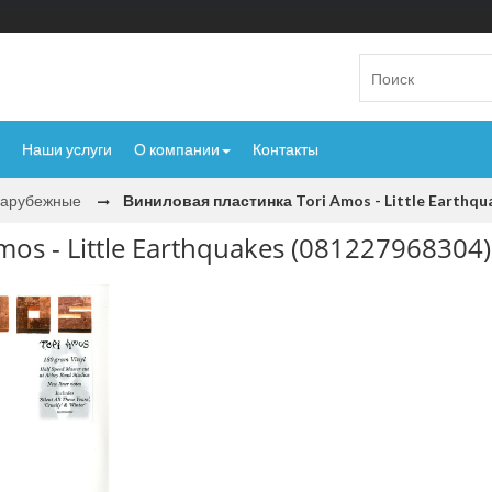
Наши услуги
О компании
Контакты
Зарубежные
Виниловая пластинка Tori Amos - Little Earthqu
os - Little Earthquakes (081227968304)