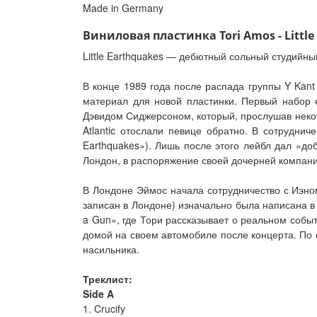
Made in Germany
Виниловая пластинка Tori Amos - Little
Little Earthquakes — дебютный сольный студийн
В конце 1989 года после распада группы Y Kant
материал для новой пластинки. Первый набор 
Дэвидом Сиджерсоном, который, прослушав некот
Atlantic отослали певице обратно. В сотрудниче
Earthquakes»). Лишь после этого лейбл дал «д
Лондон, в распоряжение своей дочерней компани
В Лондоне Эймос начала сотрудничество с Иэном
записан в Лондоне) изначально была написана в
a Gun», где Тори рассказывает о реальном событи
домой на своем автомобиле после концерта. По 
насильника.
Треклист:
Side A
1. Crucify