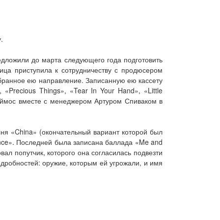
.
редложили до марта следующего года подготовить
ица приступила к сотрудничеству с продюсером
ыбранное ею направление. Записанную ею кассету
«Precious Things», «Tear In Your Hand», «Little
 Эймос вместе с менеджером Артуром Спиваком в
сня «China» (окончательный вариант которой был
ance». Последней была записана баллада «Me and
овал попутчик, которого она согласилась подвезти
дробностей: оружие, которым ей угрожали, и имя