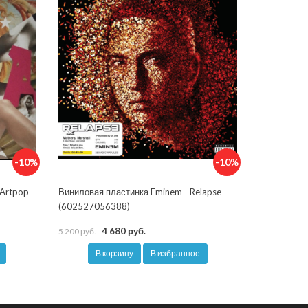
-10%
-10%
 Artpop
Виниловая пластинка Eminem - Relapse
(602527056388)
4 680 руб.
5 200 руб.
В корзину
В избранное