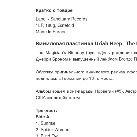
Кратко о товаре
Label - Sanctuary Records
1LP, 180g, Gatefold
Made in Europe
Виниловая пластинка Uriah Heep - The 
The Magician’s Birthday (рус. «День рождения
Джерри Броном и выпущенный лейблом Bronze Re
Обложку оригинального винилового релиза офор
поднялась в Германии до 13-го места.
Альбом вошёл в хит-парады Норвегии (#5), Австр
США «золотой» статус.
Треклист:
Side A
1. Sunrise
2. Spider Woman
3. Blind Eye