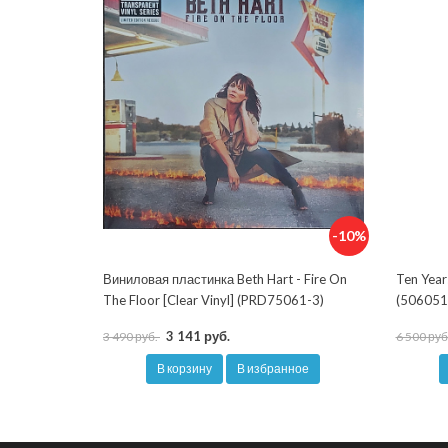
-10%
Виниловая пластинка Beth Hart - Fire On
Ten Year
The Floor [Clear Vinyl] (PRD75061-3)
(506051
3 141 руб.
3 490 руб.
6 500 руб
В корзину
В избранное