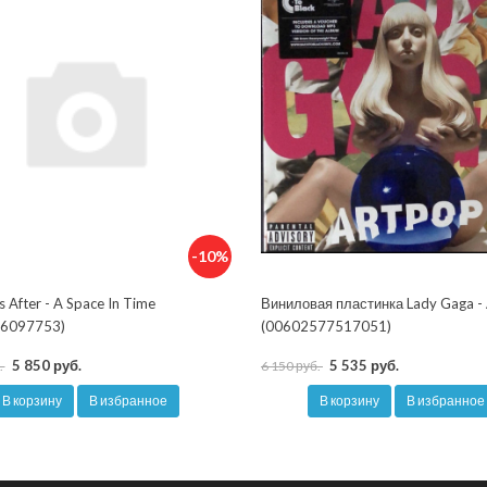
-10%
s After - A Space In Time
Виниловая пластинка Lady Gaga -
6097753)
(00602577517051)
5 850 руб.
5 535 руб.
.
6 150 руб.
В корзину
В избранное
В корзину
В избранное