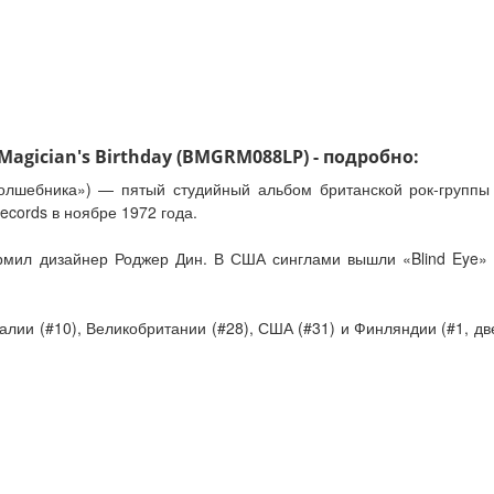
Magician's Birthday (BMGRM088LP) - подробно:
 волшебника») — пятый студийный альбом британской рок-групп
cords в ноябре 1972 года.
мил дизайнер Роджер Дин. В США синглами вышли «Blind Eye» (
алии (#10), Великобритании (#28), США (#31) и Финляндии (#1, дв