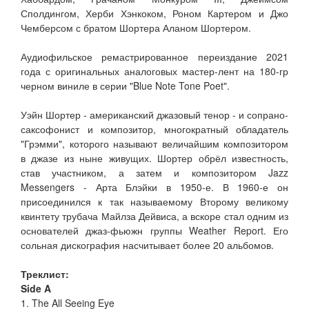
Сполдингом, Херби Хэнкоком, Роном Картером и Джо
Чемберсом с братом Шортера Аланом Шортером.
Аудиофильское ремастрированное переиздание 2021
года с оригинальных аналоговых мастер-лент на 180-гр
черном виниле в серии "Blue Note Tone Poet".
Уэйн Шортер - американский джазовый тенор - и сопрано-
саксофонист и композитор, многократный обладатель
"Грэмми", которого называют величайшим композитором
в джазе из ныне живущих. Шортер обрёл известность,
став участником, а затем и композитором Jazz
Messengers - Арта Блэйки в 1950-е. В 1960-е он
присоединился к так называемому Второму великому
квинтету трубача Майлза Дейвиса, а вскоре стал одним из
основателей джаз-фьюжн группы Weather Report. Его
сольная дискография насчитывает более 20 альбомов.
Треклист:
Side A
1. The All Seeing Eye