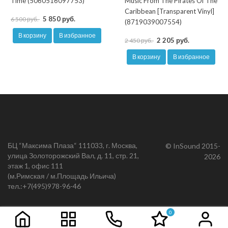
Time (5060516097753)
Music From The Pirates Of The
Caribbean [Transparent Vinyl]
5 850 руб.
6 500 руб.
(8719039007554)
В корзину
В избранное
2 205 руб.
2 450 руб.
В корзину
В избранное
БЦ “Максима Плаза“ 111033, г. Москва,
© InSound 2015-
улица Золоторожский Вал, д. 11, стр. 21,
2026
этаж 1, офис 111
(м.Римская / м.Площадь Ильича)
тел.:
+7(495)978-96-46
0