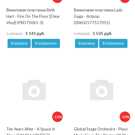
Виниловая пластинка Beth
Виниловая пластинка Lady
Hart - Fire On The Floor [Clear
Gaga - Artpop
Vinyl] (PRD75061-3)
(00602577517051)
3 141 руб.
5 535 руб.
3 490 руб.
6 150 руб.
В корзину
В избранное
В корзину
В избранное
-10%
-10%
Ten Years After - A Space In
Global Stage Orchestra - Plays