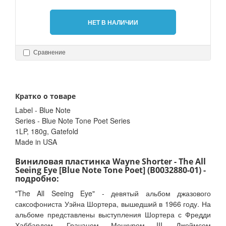
НЕТ В НАЛИЧИИ
Сравнение
Кратко о товаре
Label - Blue Note
Series - Blue Note Tone Poet Series
1LP, 180g, Gatefold
Made in USA
Виниловая пластинка Wayne Shorter - The All
Seeing Eye [Blue Note Tone Poet] (B0032880-01) -
подробно:
"The All Seeing Eye" - девятый альбом джазового
саксофониста Уэйна Шортера, вышедший в 1966 году. На
альбоме представлены выступления Шортера с Фредди
Хаббардом, Грачаном Монкуром III, Джеймсом