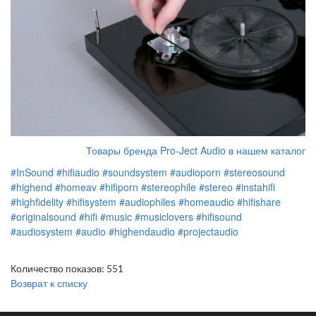
Товары бренда Pro-Ject Audio в нашем каталог
#InSound
#hifiaudio
#soundsystem
#audioporn
#stereosound
#highend
#homeav
#hifiporn
#stereophile
#stereo
#instahifi
#highfidelity
#hifisystem
#audiophiles
#homeaudio
#hifishare
#originalsound
#hifi
#music
#musiclovers
#hifisound
#audiosystem
#audio
#highendaudio
#projectaudio
Количество показов: 551
Возврат к списку