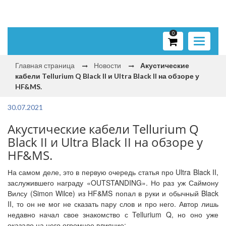
0
Toggle
navigati
Главная страница
Новости
Акустические
кабели Tellurium Q Black II и Ultra Black II на обзоре у
HF&MS.
30.07.2021
Акустические кабели Tellurium Q
Black II и Ultra Black II на обзоре у
HF&MS.
На самом деле, это в первую очередь статья про Ultra Black II,
заслужившего награду «OUTSTANDING». Но раз уж Саймону
Вилсу (Simon Wilce) из HF&MS попал в руки и обычный Black
II, то он не мог не сказать пару слов и про него. Автор лишь
недавно начал свое знакомство с Tellurium Q, но оно уже
оказало на него огромное влияние: