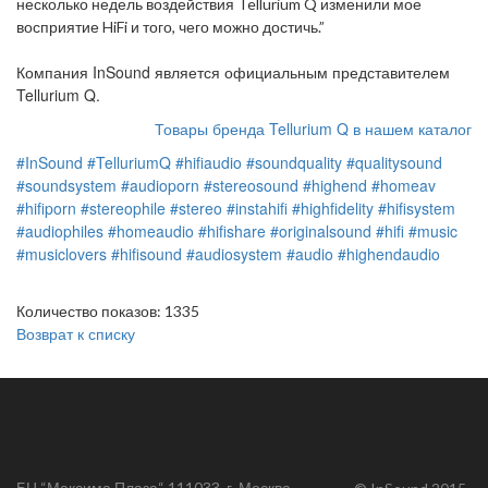
несколько недель воздействия Tellurium Q изменили мое
восприятие HiFi и того, чего можно достичь.”
Компания InSound является официальным представителем
Tellurium Q.
Товары бренда Tellurium Q в нашем каталог
#InSound
#TelluriumQ
#hifiaudio
#soundquality
#qualitysound
#soundsystem
#audioporn
#stereosound
#highend
#homeav
#hifiporn
#stereophile
#stereo
#instahifi
#highfidelity
#hifisystem
#audiophiles
#homeaudio
#hifishare
#originalsound
#hifi
#music
#musiclovers
#hifisound
#audiosystem
#audio
#highendaudio
Количество показов: 1335
Возврат к списку
БЦ “Максима Плаза“ 111033, г. Москва,