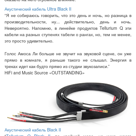
Акустический кабель Ultra Black II
“Я не собираюсь говорить, что это день и ночь, но разница в
производительности, ну... действительно, день и ночь.
Невероятно. Напомню, в линейке продуктов Tellurium Q эти
кабели на разных ступенях табели о рангах, но, тем не менее,
это просто удивительно.
Голос Амоса Ли больше не звучит на звуковой сцене, он уже
прямо в комнате, я раньше такого не слышал. Энергия в
треках идет как-будто прямо из студии звукозаписи.”
HiFi and Music Source «OUTSTANDING»
Акустический кабель Black II
“
Tellurium Q Black II
, по крайней мере, не хуже моего