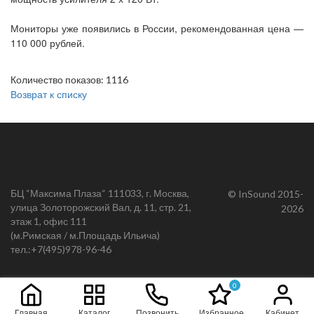
Мониторы уже появились в России, рекомендованная цена —
110 000 рублей.
Количество показов: 1116
Возврат к списку
БЦ “Максима Плаза“ 111033, г. Москва,
© InSound 2015-
улица Золоторожский Вал, д. 11, стр. 21,
2026
этаж 1, офис 111
(м.Римская / м.Площадь Ильича)
тел.:
+7(495)978-96-46
0
Главная
Каталог
Позвонить
Избранное
Кабинет