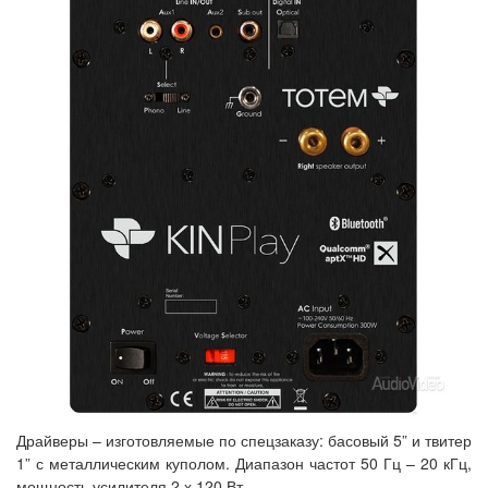
Драйверы – изготовляемые по спецзаказу: басовый 5” и твитер
1” с металлическим куполом. Диапазон частот 50 Гц – 20 кГц,
мощность усилителя 2 х 120 Вт.