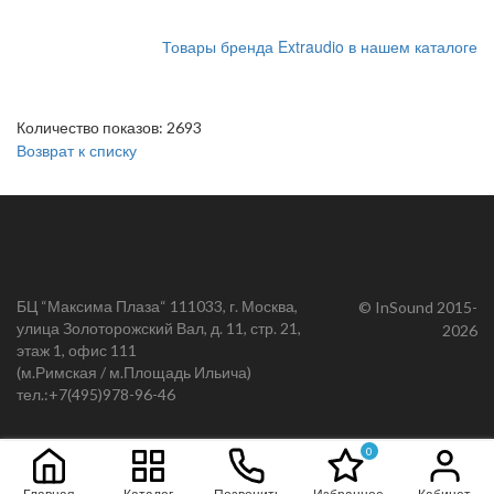
Товары бренда Extraudio в нашем каталоге
Количество показов: 2693
Возврат к списку
БЦ “Максима Плаза“ 111033, г. Москва,
© InSound 2015-
улица Золоторожский Вал, д. 11, стр. 21,
2026
этаж 1, офис 111
(м.Римская / м.Площадь Ильича)
тел.:
+7(495)978-96-46
0