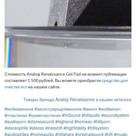
Стоимость Analog Renaissance Gel Pad на момент публикации
составляет 1 500 рублей. Вы можете приобрести
средство для
очистки игл
на нашем сайте.
Товары бренда Analog Renaissance в нашем каталоге
#мойкавинила
#аксессуарыдлявинила
#винил
#мойвинил
#пластинки
#грампластинки
#InSound
#hifiaudio
#soundsystem
#audioporn
#stereosound
#highend
#homeav
#hifiporn
#stereophile
#stereo
#instahifi
#highfidelity
#hifisystem
#audiophiles
#homeaudio
#hifishare
#originalsound
#hifi
#music