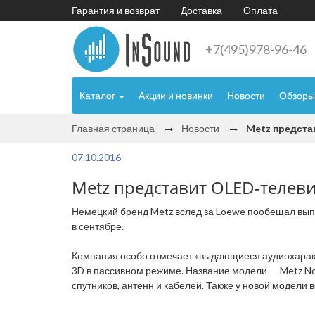
Гарантия и возврат
Доставка
Оплата
+7(495)978-96-46
Каталог
Акции и новинки
Новости
Обзоры
Главная страница
Новости
Metz предста
07.10.2016
Metz представит OLED-телеви
Немецкий бренд Metz вслед за Loewe пообещал выпу
в сентябре.
Компания особо отмечает «выдающиеся аудиохаракте
3D в пассивном режиме. Название модели — Metz Nov
спутников, антенн и кабелей. Также у новой модели 