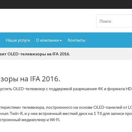
Наши услуги
О компании
Контакты
вит OLED-телевизоры на IFA 2016.
зоры на IFA 2016.
стить OLED-телевизор с поддержкой разрешения 4K и формата HDR.
ристики» телевизора, построенного на основе OLED-панелей от LG,
um Twin-R, и у нее встроенный жесткий диск на 1 Тб для записи пр
встроенный медиаплеер и Wi-Fi.