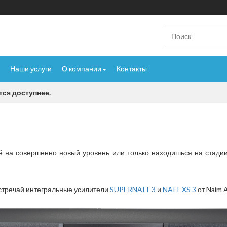
Наши услуги
О компании
Контакты
тся доступнее.
 на совершенно новый уровень или только находишься на стадии
Встречай интегральные усилители
SUPERNAIT 3
и
NAIT XS 3
от Naim 