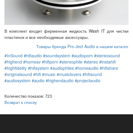
В комплект входит фирменная жидкость Wash IT для чистки
пластинок и все необходимые аксессуары.
Товары бренда Pro-Ject Audio в нашем каталог
#InSound
#hifiaudio
#soundsystem
#audioporn
#stereosound
#highend
#homeav
#hifiporn
#stereophile
#stereo
#instahifi
#highfidelity
#hifisystem
#audiophiles
#homeaudio
#hifishare
#originalsound
#hifi
#music
#musiclovers
#hifisound
#audiosystem
#audio
#highendaudio
#projectaudio
Количество показов: 723
Возврат к списку