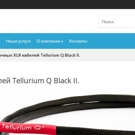
Наши услуги
О компании
Контакты
ных XLR кабелей Tellurium Q Black II.
 Tellurium Q Black II.