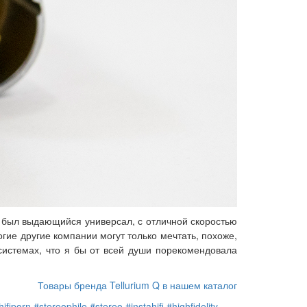
то был выдающийся универсал, с отличной скоростью
огие другие компании могут только мечтать, похоже,
системах, что я бы от всей души порекомендовала
Товары бренда Tellurium Q в нашем каталог
hifiporn
#stereophile
#stereo
#instahifi
#highfidelity