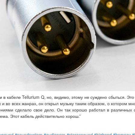
ки в кабеле Tellurium Q, но, видимо, этому не суждено сбыться. Э
 и во всех жанрах, он открыл музыку таким образом, о котором мн
ниями сделало свое дело. Он так хорошо работал в различных 
ема. Этот кабель действительно хорош.”
tysound
#soundsystem
#audioporn
#stereosound
#highend
#homeav
#