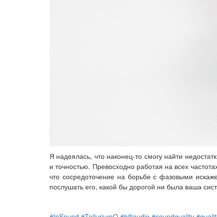
Я надеялась, что наконец-то смогу найти недостат
и точностью. Превосходно работая на всех частотах
что сосредоточение на борьбе с фазовыми искаже
послушать его, какой бы дорогой ни была ваша сист
#InSound
#TelluriumQ
#hifiaudio
#soundquality
#quali