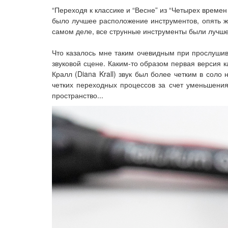
“Переходя к классике и “Весне” из “Четырех времен г
было лучшее расположение инструментов, опять же
самом деле, все струнные инструменты были лучше с
Что казалось мне таким очевидным при прослушива
звуковой сцене. Каким-то образом первая версия к
Кралл (Diana Krall) звук был более четким в соло
четких переходных процессов за счет уменьшени
пространство...