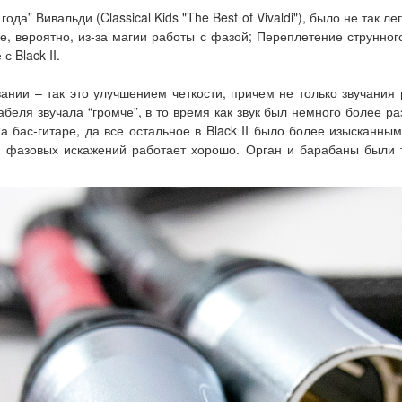
ода” Вивальди (Classical Kids "The Best of Vivaldi"), было не так ле
, вероятно, из-за магии работы с фазой; Переплетение струнно
 Black II.
нии – так это улучшением четкости, причем не только звучания
абеля звучала “громче”, в то время как звук был немного более 
 на бас-гитаре, да все остальное в Black II было более изыскан
я фазовых искажений работает хорошо. Орган и барабаны были 