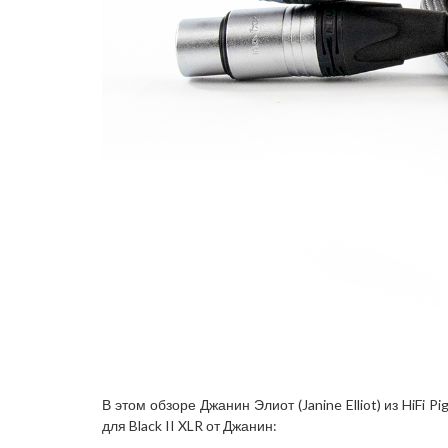
В этом обзоре Джанин Элиот (Janine Elliot) из HiFi
для Black II XLR от Джанин: