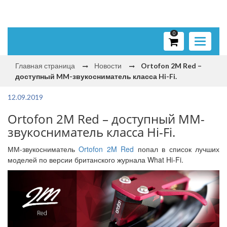
0
Toggle
navigati
Главная страница
Новости
Ortofon 2M Red –
доступный MM-звукосниматель класса Hi-Fi.
12.09.2019
Ortofon 2M Red – доступный MM-
звукосниматель класса Hi-Fi.
ММ-звукосниматель
Ortofon 2M Red
попал в список лучших
моделей по версии британского журнала What Hi-Fi.