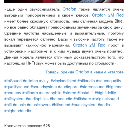
«Еще один звукосниматель
Ortofon
также является очень
выгодным приобретением в своем классе.
Ortofon 2M Red
имеет более скромную стоимость, чем отличная модель Blue,
но все равно обладает превосходным звучанием за свою цену.
Средние частоты насыщенные и выразительные, поэтому
вокал передается отлично. Басы и высокие частоты также не
вызывают каких-либо нареканий.
Ortofon 2M Red
прост в
установке и настройке, и с ним музыка звучит очень приятно.
Данная модель является отличным доказательством того, что
настоящий Hi-Fi звук может быть доступным по стоимости».
Товары бренда Ortofon в нашем каталоге
#InSound
#ortofon
#vinyl
#vinyladdicted
#hifiaudio
#soundquality
#qualitysound
#soundsystem
#audioporn
#stereosound
#highend
#homeav
#hifiporn
#stereophile
#stereo
#instahifi
#highfidelity
#hifisystem
#audiophiles
#homeaudio
#hifishare
#originalsound
#hifi
#music
#musiclovers
#hifisound
#audiosystem
#audio
#highendaudio
Количество показов: 598