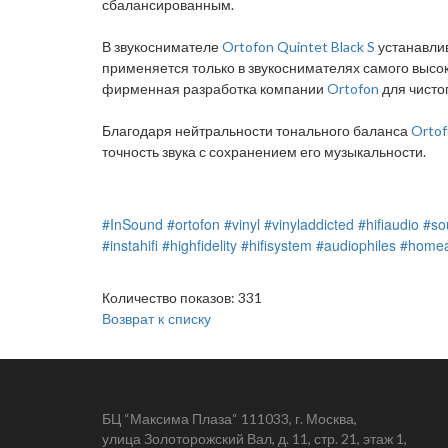
сбалансированным.
В звукоснимателе
Ortofon Quintet Black S
устанавлив
применяется только в звукоснимателях самого высо
фирменная разработка компании
Ortofon
для чисто
Благодаря нейтральности тонального баланса
Ortof
точность звука с сохранением его музыкальности.
#InSound
#ortofon
#vinyl
#vinyladdicted
#hifiaudio
#so
#instahifi
#highfidelity
#hifisystem
#audiophiles
#homea
Количество показов: 331
Возврат к списку
БЦ “Максима Плаза“ 111033, г. Москва,
улица Золоторожский Вал, д. 11, стр. 21, этаж 1,