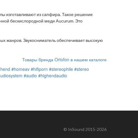
иглы изготавливают из сапфира. Такое решение
енной бескислородной меди Aucurum. Это
ых жанров. Звукосниматель обеспечивает высокую
Товары бренда Ortofon в нашем каталоге
ghend
#homeav
#hifiporn
#stereophile
#stereo
udiosystem
#audio
#highendaudio
© InSound 2015-2026