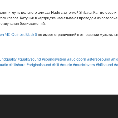
ают иглу из цельного алмаза Nude с заточкой Shibata. Кантилевер 
кого класса. Катушки в картридже наматывают проводом из позолоч
го звучания без искажений.
on MC Quintet Black S
не имеет ограничений в отношении музыкальн
undquality
#qualitysound
#soundsystem
#audioporn
#stereosound
#hi
udio
#hifishare
#originalsound
#hifi
#music
#musiclovers
#hifisound
#a