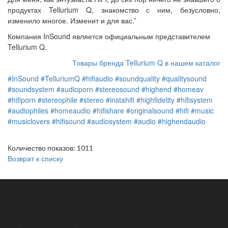
продуктах Tellurium Q, знакомство с ним, безусловно,
изменило многое. Изменит и для вас.”
Компания InSound является официальным представителем
Tellurium Q.
Товары бренда Tellurium Q в нашем каталог
#InSound
#TelluriumQ
#hifiaudio
#soundquality
#qualitysound
#soundsystem
#audioporn
#stereosound
#highend
#homeav
#hifiporn
#stereophile
#stereo
#instahifi
#highfidelity
#hifisystem
#audiophiles
#homeaudio
#hifishare
#originalsound
#hifi
#music
#musiclovers
#hifisound
#audiosystem
#audio
#highendaudio
Количество показов: 1011
Возврат к списку