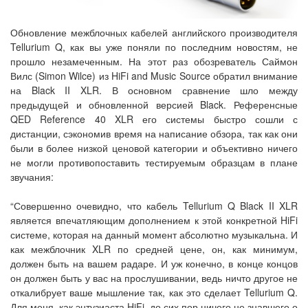
Обновление межблочных кабелей английского производителя
Tellurium Q, как вы уже поняли по последним новостям, не
прошло незамеченным. На этот раз обозреватель Саймон
Вилс (Simon Wilce) из HiFi and Music Source обратил внимание
на Black II XLR. В основном сравнение шло между
предыдущей и обновленной версией Black. Референсные
QED Reference 40 XLR его системы быстро сошли с
дистанции, сэкономив время на написание обзора, так как они
были в более низкой ценовой категории и объективно ничего
не могли противопоставить тестируемым образцам в плане
звучания:
“Совершенно очевидно, что кабель Tellurium Q Black II XLR
является впечатляющим дополнением к этой конкретной HiFi
системе, которая на данный момент абсолютно музыкальна. И
как межблочник XLR по средней цене, он, как минимум,
должен быть на вашем радаре. И уж конечно, в конце концов
он должен быть у вас на прослушивании, ведь ничто другое не
откалибрует ваше мышление так, как это сделает Tellurium Q.
Для меня, как энтузиаста HiFi, до сих пор ничего не знавшего о