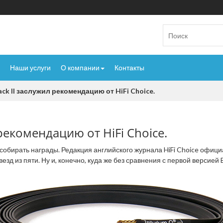
Наши услуги
О компании
Контакты
lack II заслужил рекомендацию от HiFi Choice.
 рекомендацию от HiFi Choice.
обирать награды. Редакция английского журнала HiFi Choice офици
езд из пяти. Ну и, конечно, куда же без сравнения с первой версией B