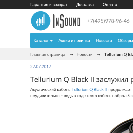
Гарантия и возврат
Доставка
Оплата
+7(495)978-96-46
Каталог
Акции и новинки
Новости
Обзоры
Главная страница
Новости
Tellurium Q B
27.07.2017
Tellurium Q Black II заслужил
Акустический кабель
Tellurium Q Black II
продолжает с
неудивительно – ведь в ходе теста кабель набрал 5 зв