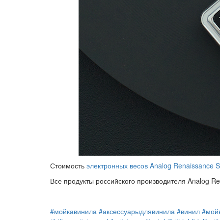
Стоимость
электронных весов Analog Renaissance St
Все продукты российского производителя Analog Re
#мойкавинила
#аксессуарыдлявинила
#винил
#мой