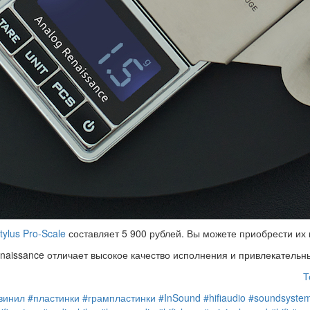
ylus Pro-Scale
составляет 5 900 рублей. Вы можете приобрести их 
naissance отличает высокое качество исполнения и привлекательн
Т
винил
#пластинки
#грампластинки
#InSound
#hifiaudio
#soundsyste