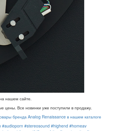
на нашем сайте.
ые цены. Все новинки уже поступили в продажу.
овары бренда Analog Renaissance в нашем каталоге
m
#audioporn
#stereosound
#highend
#homeav