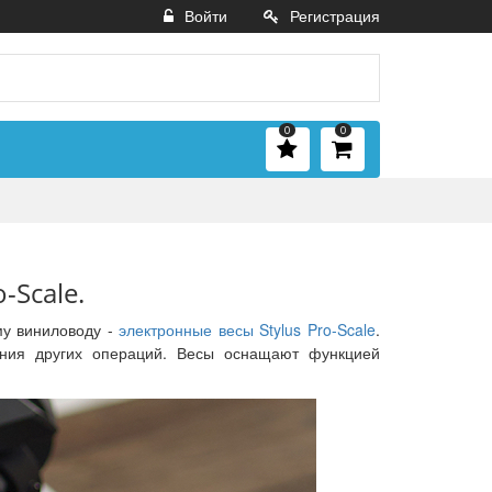
Войти
Регистрация
0
0
-Scale.
му виниловоду -
электрон
ные весы Stylus Pro-Scale
.
ения других операций. Весы оснащают функцией