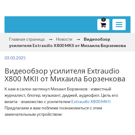
0
Toggle
navigati
Главная страница
Новости
Видеообзор
усилителя Extraudio X800 MKII от Михаила Борзенкова
03.03.2025
Видеообзор усилителя Extraudio
X800 MKII от Михаила Борзенкова
К нам в салон заглянул Михаил Борзенков - известный
журналист, блогер, музыкант, диджей, аудиофил. Цель его
визита - знакомство с усилителем
Extraudio X800 MKII
Предлагаем и вам поближе познакомиться с этим
замечательным устройством: