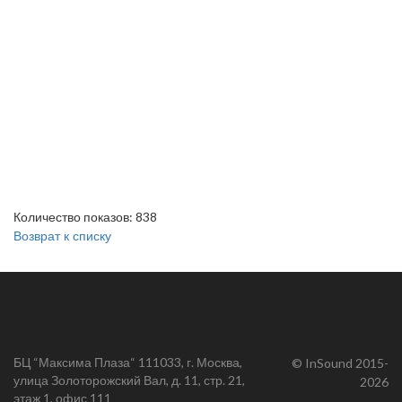
Количество показов: 838
Возврат к списку
БЦ “Максима Плаза“ 111033, г. Москва,
© InSound 2015-
улица Золоторожский Вал, д. 11, стр. 21,
2026
этаж 1, офис 111