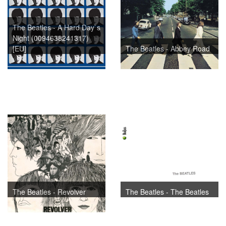
The Beatles - A Hard Day`s
Night (0094638241317)
[EU]
The Beatles - Abbey Road
The Beatles - Revolver
The Beatles - The Beatles