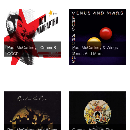
Paul McCartney - Снова В
Paul McCartney & Wings -
СССР
Venus And Mars
Paul McCartney and Wings
Queen - A Day At The