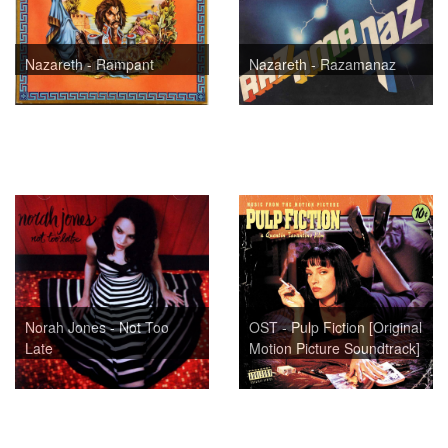
Nazareth - Rampant
Nazareth - Razamanaz
Norah Jones - Not Too
OST - Pulp Fiction [Original
Late
Motion Picture Soundtrack]