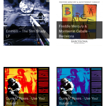
Freddie Mercury &
Eminem ‎– The Slim Shady
Montserrat Caballe -
LP
Barcelona
Guns N' Roses - Use Your
Guns N' Roses - Use Your
Illusion I
Illusion II