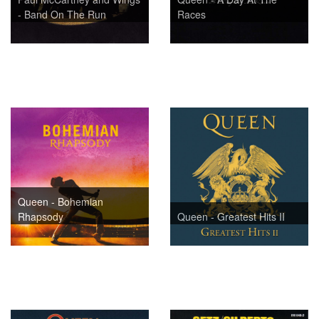
- Band On The Run
Races
Queen - Bohemian
Rhapsody
Queen - Greatest Hits II