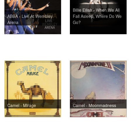
Billie Eilish - When We All
ABBA - Live At Wembley
Fall Asleep, Where Do We
Arena
Go?
Camel - Mirage
Camel - Moonmadness