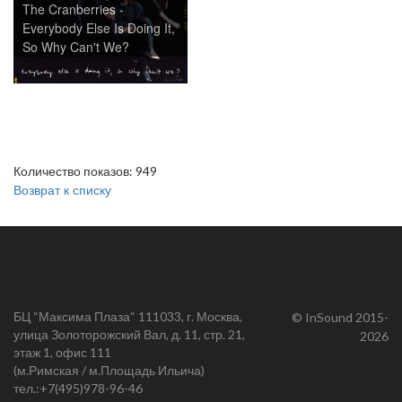
The Cranberries -
Everybody Else Is Doing It,
So Why Can't We?
Количество показов: 949
Возврат к списку
БЦ “Максима Плаза“ 111033, г. Москва,
© InSound 2015-
улица Золоторожский Вал, д. 11, стр. 21,
2026
этаж 1, офис 111
(м.Римская / м.Площадь Ильича)
тел.:
+7(495)978-96-46