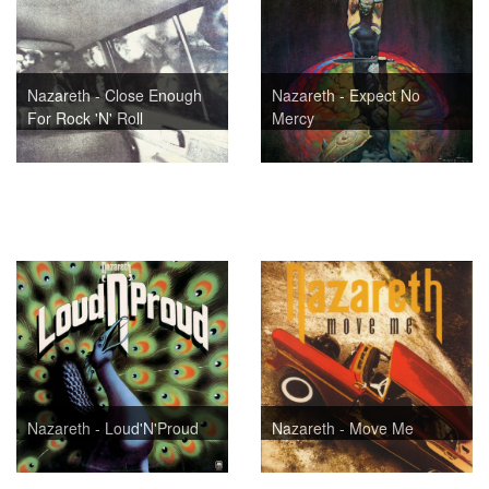
Nazareth - Close Enough
Nazareth - Expect No
For Rock 'N' Roll
Mercy
Nazareth - Loud'N'Proud
Nazareth - Move Me