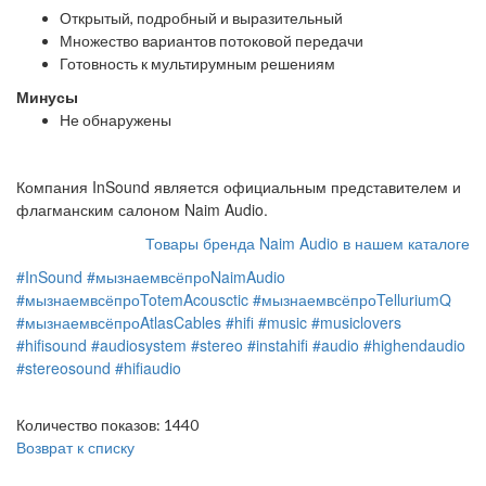
Открытый, подробный и выразительный
Множество вариантов потоковой передачи
Готовность к мультирумным решениям
Минусы
Не обнаружены
Компания InSound является официальным представителем и
флагманским салоном Naim Audio.
Товары бренда Naim Audio в нашем каталоге
#InSound
#мызнаемвсёпроNaimAudio
#мызнаемвсёпроTotemAcousctic
#мызнаемвсёпроTelluriumQ
#мызнаемвсёпроAtlasCables
#hifi
#music
#musiclovers
#hifisound
#audiosystem
#stereo
#instahifi
#audio
#highendaudio
#stereosound
#hifiaudio
Количество показов: 1440
Возврат к списку