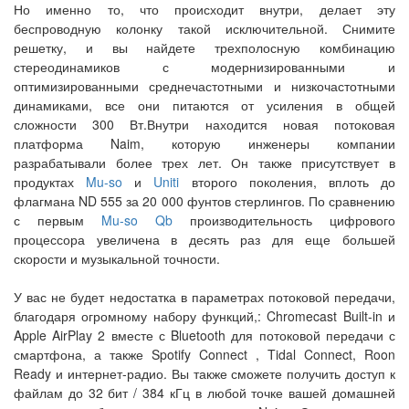
Но именно то, что происходит внутри, делает эту
беспроводную колонку такой исключительной. Снимите
решетку, и вы найдете трехполосную комбинацию
стереодинамиков с модернизированными и
оптимизированными среднечастотными и низкочастотными
динамиками, все они питаются от усиления в общей
сложности 300 Вт.Внутри находится новая потоковая
платформа Naim, которую инженеры компании
разрабатывали более трех лет. Он также присутствует в
продуктах
Mu-so
и
Uniti
второго поколения, вплоть до
флагмана ND 555 за 20 000 фунтов стерлингов. По сравнению
с первым
Mu-so Qb
производительность цифрового
процессора увеличена в десять раз для еще большей
скорости и музыкальной точности.
У вас не будет недостатка в параметрах потоковой передачи,
благодаря огромному набору функций,: Chromecast Built-in и
Apple AirPlay 2 вместе с Bluetooth для потоковой передачи с
смартфона, а также Spotify Connect , Tidal Connect, Roon
Ready и интернет-радио. Вы также сможете получить доступ к
файлам до 32 бит / 384 кГц в любой точке вашей домашней