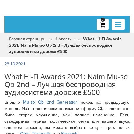
0
Toggle
navigati
Главная страница
Новости
What Hi-Fi Awards
2021: Naim Mu-so Qb 2nd – Лучшая беспроводная
аудиосистема дороже £500
29.10.2021
What Hi-Fi Awards 2021: Naim Mu-so
Qb 2nd – Лучшая беспроводная
аудиосистема дороже £500
Внешне
Mu-so Qb 2nd Generation
похож на предыдущую
модель. Naim практически не изменил форму Qb - так что это
было скорее улучшение, чем полное изменение. Если
стандартная черная акустическая сетка для вашего вкуса
слишком скромна, вы можете выбрать сетку в трех новых
цветах:
Olive
,
Terracotta
или
Peacock
.