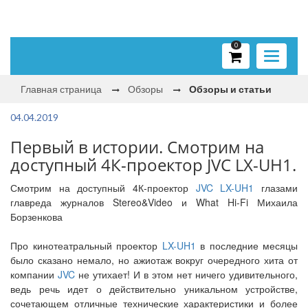
0
Toggle
navigati
Главная страница
Обзоры
Обзоры и статьи
04.04.2019
Первый в истории. Смотрим на
доступный 4К-проектор JVC LX-UH1.
Смотрим на доступный 4К-проектор
JVC LX-UH1
глазами
главреда журналов Stereo&Video и What Hi-Fi Михаила
Борзенкова
Про кинотеатральный проектор
LX-UH1
в последние месяцы
было сказано немало, но ажиотаж вокруг очередного хита от
компании
JVC
не утихает! И в этом нет ничего удивительного,
ведь речь идет о действительно уникальном устройстве,
сочетающем отличные технические характеристики и более