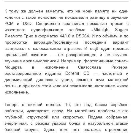
К тому же должен заметить, что на моей памяти ни одни
колонки с такой ясностью не показывали разницу в звучании
PCM и DSD. Специально сравнивал несколько треков с
известного аудиофильского альбома «Midnight Sugar»
Ямамото Трио в форматах 44/16 и DSD64. И по объёму, и по
проработке вибраций/послезвучий последний вариант
выигрывал с колоссальным отрывом. И ещё один признак
правильной акустики — не раздражающее и не скучное
звучание архивных записей. Например, фортепианные сонаты
Моцарта в исполнении Святослава Рихтера,
реставрированное издание Doremi CD — частотный и
динамический диапазоны узкие, слышен шум магнитной
ленты, и при всём этом колонки показывали настоящее живое
исполнение.
Теперь о нижней полосе. То, что над басом серьёзно
работали, чувствуется сразу. Ни малейших проблем с его
глубиной, структурой или скоростью. Подача собранная,
энергичная, с резким ударом бочки и натуральной атакой
басовой струны. Здесь тоже нет эпатажа, стремления