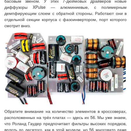
басовым звеном. У этих 7-дюймовых драйверов новые
диффузоры XPulse — алюминиевые, с полимерным
демпфирующим слоем с обратной стороны. Работают они в
отдельной секции корпуса с фазоинвертором, порт которого
смотрит вниз.
Обратите внимание на количество элементов в кроссоверах,
расположенных на трёх платах — здесь их 56. Мы уже знаем,
что Роланд Гаудер предпочитает фильтры высоких порядков,
вплоть до десятого, как в этой модели, но 56 многовато даже