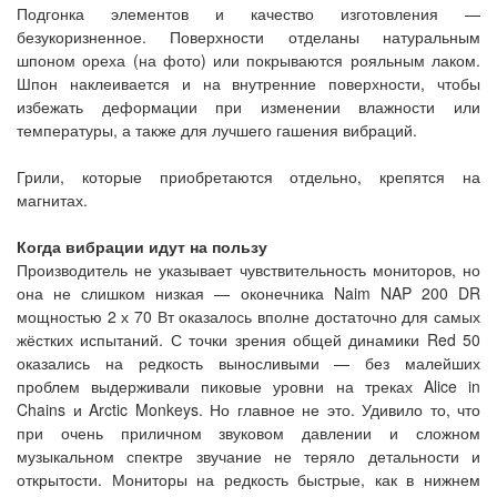
Подгонка элементов и качество изготовления —
безукоризненное. Поверхности отделаны натуральным
шпоном ореха (на фото) или покрываются рояльным лаком.
Шпон наклеивается и на внутренние поверхности, чтобы
избежать деформации при изменении влажности или
температуры, а также для лучшего гашения вибраций.
Грили, которые приобретаются отдельно, крепятся на
магнитах.
Когда вибрации идут на пользу
Производитель не указывает чувствительность мониторов, но
она не слишком низкая — оконечника Naim NAP 200 DR
мощностью 2 х 70 Вт оказалось вполне достаточно для самых
жёстких испытаний. С точки зрения общей динамики Red 50
оказались на редкость выносливыми — без малейших
проблем выдерживали пиковые уровни на треках Alice in
Chains и Arctic Monkeys. Но главное не это. Удивило то, что
при очень приличном звуковом давлении и сложном
музыкальном спектре звучание не теряло детальности и
открытости. Мониторы на редкость быстрые, как в нижнем