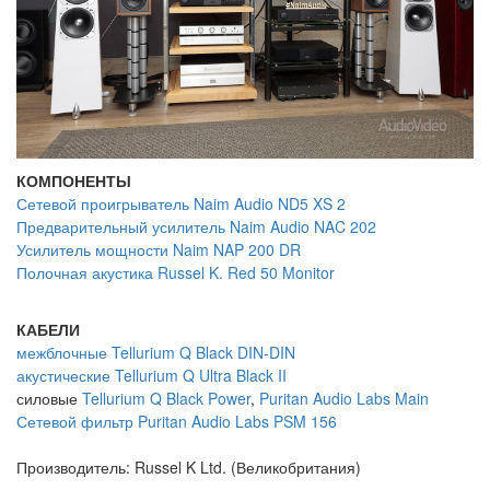
КОМПОНЕНТЫ
Сетевой проигрыватель Naim Audio ND5 XS 2
Предварительный усилитель Naim Audio NAC 202
Усилитель мощности Naim NAP 200 DR
Полочная акустика Russel K. Red 50 Monitor
КАБЕЛИ
межблочные Tellurium Q Black DIN-DIN
акустические Tellurium Q Ultra Black II
силовые
Tellurium Q Black Power
,
Puritan Audio Labs Main
Сетевой фильтр Puritan Audio Labs PSM 156
Производитель: Russel K Ltd. (Великобритания)