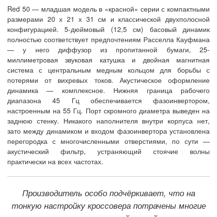
Red 50 — младшая модель в «красной» серии с компактными
размерами 20 х 21 х 31 см и классической двухполосной
конфигурацией. 5-дюймовый (12,5 см) басовый динамик
полностью соответствует предпочтениям Расселла Кауфмана
— у него диффузор из пропитанной бумаги, 25-
миллиметровая звуковая катушка и двойная магнитная
система с центральным медным кольцом для борьбы с
потерями от вихревых токов. Акустическое оформление
динамика — комплексное. Нижняя граница рабочего
диапазона 45 Гц обеспечивается фазоинвертором,
настроенным на 55 Гц. Порт скромного диаметра выведен на
заднюю стенку. Никакого наполнителя внутри корпуса нет,
зато между динамиком и входом фазоинвертора установлена
перегородка с многочисленными отверстиями, по сути —
акустический фильтр, устраняющий стоячие волны
практически на всех частотах.
Производитель особо подчёркивает, что на
тонкую настройку кроссовера потрачены многие