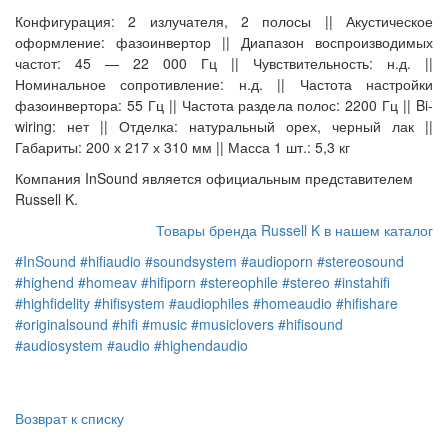
Конфигурация: 2 излучателя, 2 полосы || Акустическое
оформление: фазоинвертор || Диапазон воспроизводимых
частот: 45 — 22 000 Гц || Чувствительность: н.д. ||
Номинальное сопротивление: н.д. || Частота настройки
фазоинвертора: 55 Гц || Частота раздела полос: 2200 Гц || Bi-
wiring: нет || Отделка: натуральный орех, черный лак ||
Габариты: 200 х 217 х 310 мм || Масса 1 шт.: 5,3 кг
Компания InSound является официальным представителем
Russell K.
Товары бренда Russell K в нашем каталог
#InSound
#hifiaudio
#soundsystem
#audioporn
#stereosound
#highend
#homeav
#hifiporn
#stereophile
#stereo
#instahifi
#highfidelity
#hifisystem
#audiophiles
#homeaudio
#hifishare
#originalsound
#hifi
#music
#musiclovers
#hifisound
#audiosystem
#audio
#highendaudio
Возврат к списку