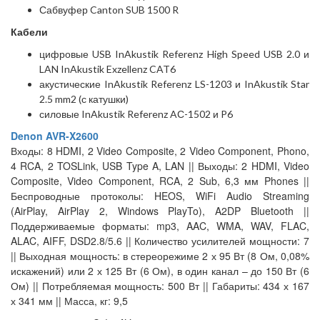
Сабвуфер Canton SUB 1500 R
Кабели
цифровые USB InAkustik Referenz High Speed USB 2.0 и
LAN InAkustik Exzellenz CAT6
акустические InAkustik Referenz LS-1203 и InAkustik Star
2.5 mm2 (с катушки)
силовые InAkustik Referenz AС-1502 и P6
Denon AVR-X2600
Входы: 8 HDMI, 2 Video Composite, 2 Video Component, Phono,
4 RCA, 2 TOSLink, USB Type A, LAN || Выходы: 2 HDMI, Video
Composite, Video Component, RCA, 2 Sub, 6,3 мм Phones ||
Беспроводные протоколы: HEOS, WiFi Audio Streaming
(AirPlay, AirPlay 2, Windows PlayTo), A2DP Bluetooth ||
Поддерживаемые форматы: mp3, AAC, WMA, WAV, FLAC,
ALAC, AIFF, DSD2.8/5.6 || Количество усилителей мощности: 7
|| Выходная мощность: в стереорежиме 2 х 95 Вт (8 Ом, 0,08%
искажений) или 2 х 125 Вт (6 Ом), в один канал – до 150 Вт (6
Ом) || Потребляемая мощность: 500 Вт || Габариты: 434 х 167
х 341 мм || Масса, кг: 9,5