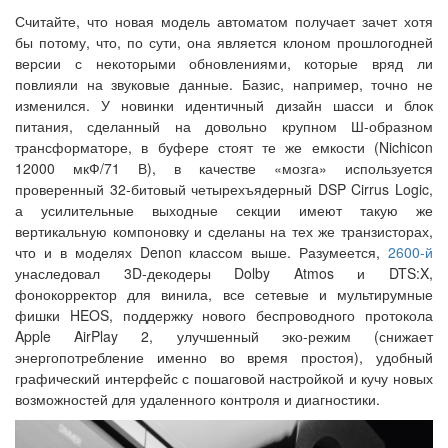
Считайте, что новая модель автоматом получает зачет хотя
бы потому, что, по сути, она является клоном прошлогодней
версии с некоторыми обновлениями, которые вряд ли
повлияли на звуковые данные. Базис, например, точно не
изменился. У новинки идентичный дизайн шасси и блок
питания, сделанный на довольно крупном Ш-образном
трансформаторе, в буфере стоят те же емкости (Nichicon
12000 мкФ/71 В), в качестве «мозга» используется
проверенный 32-битовый четырехъядерный DSP Cirrus Logic,
а усилительные выходные секции имеют такую же
вертикальную компоновку и сделаны на тех же транзисторах,
что и в моделях Denon классом выше. Разумеется,
2600-й
унаследовал 3D-декодеры Dolby Atmos и DTS:X,
фонокорректор для винила, все сетевые и мультирумные
фишки HEOS, поддержку нового беспроводного протокола
Apple AirPlay 2, улучшенный эко-режим (снижает
энергопотребление именно во время простоя), удобный
графический интерфейс с пошаговой настройкой и кучу новых
возможностей для удаленного контроля и диагностики.