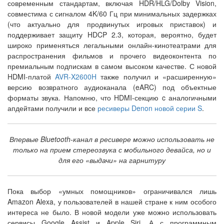
современным стандартам, включая HDR/HLG/Dolby Vision,
совместима с сигналом 4K/60 Гц при минимальных задержках
(что актуально для продвинутых игровых приставок) и
поддерживает защиту HDCP 2.3, которая, вероятно, будет
широко применяться легальными онлайн-кинотеатрами для
распространения фильмов и прочего видеоконтента по
премиальным подпискам в самом высоком качестве. С новой
HDMI-платой
AVR-X2600H
также получил и «расширенную»
версию возвратного аудиоканала (eARC) под объектные
форматы звука. Напомню, что HDMI-секцию c аналогичными
апдейтами получили и все
ресиверы Denon новой серии S
.
Впервые Bluetooth-канал в ресивере можно использовать не
только на прием стереозвука с мобильного девайса, но и
для его «выдачи» на гарнитуру
Пока выбор «умных помощников» ограничивался лишь
Amazon Alexa, у пользователей в нашей стране к ним особого
интереса не было. В новой модели уже можно использовать
сервисы Google Assist и Apple Siri. А с программным