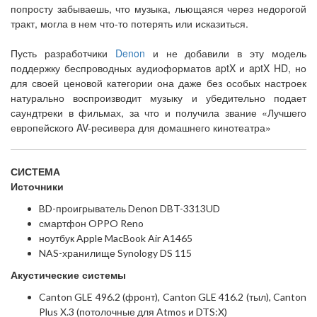
попросту забываешь, что музыка, льющаяся через недорогой
тракт, могла в нем что-то потерять или исказиться.
Пусть разработчики
Denon
и не добавили в эту модель
поддержку беспроводных аудиоформатов aptX и aptX HD, но
для своей ценовой категории она даже без особых настроек
натурально воспроизводит музыку и убедительно подает
саундтреки в фильмах, за что и получила звание «Лучшего
европейского AV-ресивера для домашнего кинотеатра»
СИСТЕМА
Источники
BD-проигрыватель Denon DBT-3313UD
смартфон OPPO Reno
ноутбук Apple MacBook Air A1465
NAS-хранилище Synology DS 115
Акустические системы
Canton GLE 496.2 (фронт), Canton GLE 416.2 (тыл), Canton
Plus X.3 (потолочные для Atmos и DTS:X)