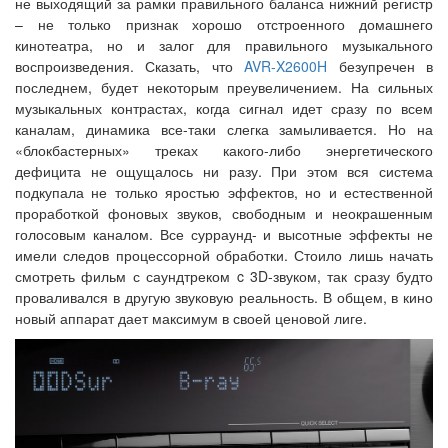
не выходящий за рамки правильного баланса нижний регистр
– не только признак хорошо отстроенного домашнего
кинотеатра, но и залог для правильного музыкального
воспроизведения. Сказать, что
AVR-X2600H
безупречен в
последнем, будет некоторым преувеличением. На сильных
музыкальных контрастах, когда сигнал идет сразу по всем
каналам, динамика все-таки слегка замыливается. Но на
«блокбастерных» треках какого-либо энергетического
дефицита не ощущалось ни разу. При этом вся система
подкупала не только яростью эффектов, но и естественной
проработкой фоновых звуков, свободным и неокрашенным
голосовым каналом. Все сурраунд- и высотные эффекты не
имели следов процессорной обработки. Стоило лишь начать
смотреть фильм с саундтреком c 3D-звуком, так сразу будто
проваливался в другую звуковую реальность. В общем, в кино
новый аппарат дает максимум в своей ценовой лиге.