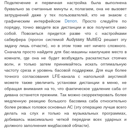
Подключение и первичная настройка была выполнена
буквально за считанные минуты и, полагаем, она не вызовет
затруднений даже у тех пользователей, кто не знаком с
графическим интерфейсом
Denon
. Просто следуйте по
порядку, точно вводите все дистанции и все получится само
собой. Повозиться придется разве что с настройками
сабвуфера (прогон системой Audyssey MultiEQ решает эту
задачу лишь отчасти), но в этом тоже нет ничего сложного.
Сначала просто найдите для бас-машины наилучшее место в
комнате, где она не будет возбуждать раскатистых стоячих
волн, и только затем принимайтесь искать оптимальную
частоту среза и уровень басовой поддержки. Для еще более
точного согласования LFE-канала с напольной акустикой
можете также увеличить установки дистанции в меню, не
обращая внимания на то, что фактическое удаление саба от
дивана останется прежним. Так можно скорректировать более
медленную реакцию большого басовика саба относительно
более резвых головок основных АС (эту операцию лучше всего
делать на слух и только на музыкальных программах,
добиваясь максимально четкой передачи всех ударных и
должного заполнения мидбасовой области).