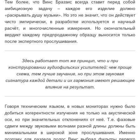
Тем более, что Винс Браззис всегда ставит перед собой
амбициозную задачу – каждое его изделие должно
«раскрывать душу музыки». Но это не значит, что он действует
чисто эмпирически, в разработке используется и научный
расчёт, и многочисленные измерения. Но окончательный
вердикт каждому предпродажному образцу выносится только
после экспертного прослушивания.
Здесь работает тот же принцип, что и при
конструировании аудиофильских усилителей: чем проще
схема, тем лучше звучание, но при этом звуковая
сигнатура каждой детали и их гармония имеют решающее
влияние на результат.
Говоря техническим языком, в новых мониторах нужно было
добиться когерентности излучения не только на акустической
оси, но при значительных отклонениях от неё. Т.е. фазовые
сдвиги между звуковыми волнами разной длины должны быть
минимальными в широкой зоне прослушивания. Именно
поэтому для раздела полос Винс выбрал фильтры первого