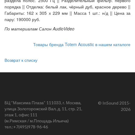
раздела полос: 2500 Гц || Разделительный фильтр: первого
порядка || Отделка: белый лак, чёрный дуб, красное дерево ||
Габариты: 162 х 305 х 229 мм || Масса 1 шт.: н/д || Цена за
пару: 190000 руб.
По материалам Салон AudioVideo
Товары бренда Totem Acoustic в нашем каталоге
Возврат к списку
БЦ “Максима Плаза“ 111033, г. Москва,
© InSound 2015-
улица Золоторожский Вал, д. 11, стр. 21,
2026
этаж 1, офис 111
(м.Римская / м.Площадь Ильича)
тел.:
+7(495)978-96-46