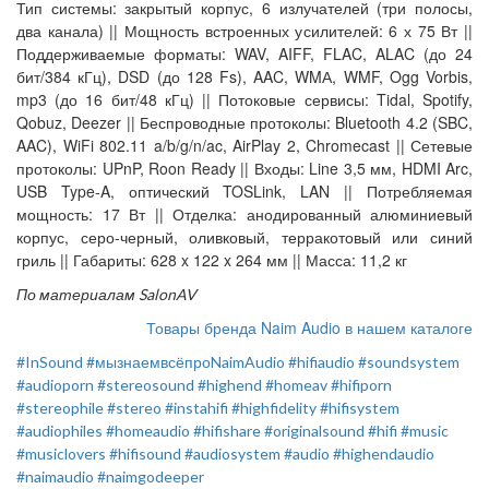
Тип системы: закрытый корпус, 6 излучателей (три полосы,
два канала) || Мощность встроенных усилителей: 6 х 75 Вт ||
Поддерживаемые форматы: WAV, AIFF, FLAC, ALAC (до 24
бит/384 кГц), DSD (до 128 Fs), AAC, WMА, WMF, Ogg Vorbis,
mp3 (до 16 бит/48 кГц) || Потоковые сервисы: Tidal, Spotify,
Qobuz, Deezer || Беспроводные протоколы: Bluetooth 4.2 (SBC,
AAC), WiFi 802.11 a/b/g/n/ac, AirPlay 2, Chromecast || Сетевые
протоколы: UPnP, Roon Ready || Входы: Line 3,5 мм, HDMI Arc,
USB Type-A, оптический TOSLink, LAN || Потребляемая
мощность: 17 Вт || Отделка: анодированный алюминиевый
корпус, серо-черный, оливковый, терракотовый или синий
гриль || Габариты: 628 x 122 x 264 мм || Масса: 11,2 кг
По материалам SalonAV
Товары бренда Naim Audio в нашем каталоге
#InSound
#мызнаемвсёпроNaimAudio
#hifiaudio
#soundsystem
#audioporn
#stereosound
#highend
#homeav
#hifiporn
#stereophile
#stereo
#instahifi
#highfidelity
#hifisystem
#audiophiles
#homeaudio
#hifishare
#originalsound
#hifi
#music
#musiclovers
#hifisound
#audiosystem
#audio
#highendaudio
#naimaudio
#naimgodeeper