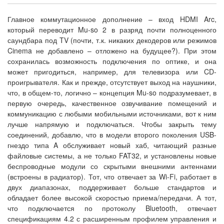
Главное коммутационное дополнение – вход HDMI Arc,
который переводит Mu-so 2 в разряд почти полноценного
саундбара под TV (почти, т.к. никаких декодеров или режимов
Cinema не добавлено – отложено на будущее?). При этом
сохранилась возможность подключения по оптике, и она
может пригодиться, например, для телевизора или CD-
проигрывателя. Как и прежде, отсутствует выход на наушники,
что, в общем-то, логично – концепция Mu-so подразумевает, в
первую очередь, качественное озвучивание помещений и
коммуникацию с любыми мобильными источниками, вот к ним
лучше напрямую и подключаться. Чтобы закрыть тему
соединений, добавлю, что в модели второго поколения USB-
гнездо типа A обслуживает новый хаб, читающий разные
файловые системы, а не только FAT32, и установлены новые
беспроводные модули со скрытыми внешними антеннами
(встроены в радиатор). Тот, что отвечает за Wi-Fi, работает в
двух диапазонах, поддерживает больше стандартов и
обладает более высокой скоростью приема/передачи. А тот,
что подключается по протоколу Bluetooth, отвечает
спецификациям 4.2 с расширенным профилем управления и