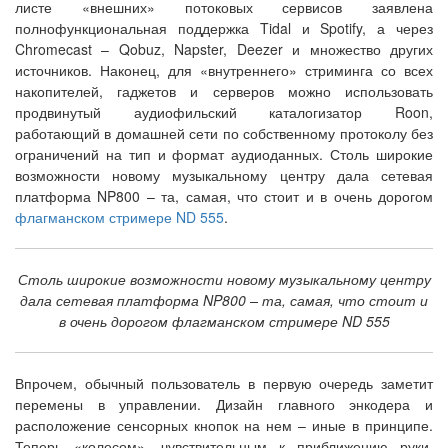
листе «внешних» потоковых сервисов заявлена
полнофункциональная поддержка Tidal и Spotify, а через
Chromecast – Qobuz, Napster, Deezer и множество других
источников. Наконец, для «внутреннего» стриминга со всех
накопителей, гаджетов и серверов можно использовать
продвинутый аудиофильский каталогизатор Roon,
работающий в домашней сети по собственному протоколу без
ограничений на тип и формат аудиоданных. Столь широкие
возможности новому музыкальному центру дала сетевая
платформа NP800 – та, самая, что стоит и в очень дорогом
флагманском стримере ND 555
.
Столь широкие возможности новому музыкальному центру
дала сетевая платформа NP800 – та, самая, что стоит и
в очень дорогом флагманском стримере ND 555
Впрочем, обычный пользователь в первую очередь заметит
перемены в управлении. Дизайн главного энкодера и
расположение сенсорных кнопок на нем – иные в принципе.
Теперь «колесом», чувствительным к приближению руки,