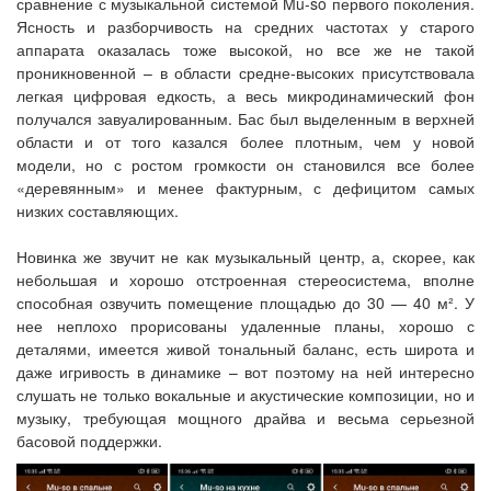
сравнение с музыкальной системой Mu-so первого поколения.
Ясность и разборчивость на средних частотах у старого
аппарата оказалась тоже высокой, но все же не такой
проникновенной – в области средне-высоких присутствовала
легкая цифровая едкость, а весь микродинамический фон
получался завуалированным. Бас был выделенным в верхней
области и от того казался более плотным, чем у новой
модели, но с ростом громкости он становился все более
«деревянным» и менее фактурным, с дефицитом самых
низких составляющих.
Новинка же звучит не как музыкальный центр, а, скорее, как
небольшая и хорошо отстроенная стереосистема, вполне
способная озвучить помещение площадью до 30 — 40 м². У
нее неплохо прорисованы удаленные планы, хорошо с
деталями, имеется живой тональный баланс, есть широта и
даже игривость в динамике – вот поэтому на ней интересно
слушать не только вокальные и акустические композиции, но и
музыку, требующая мощного драйва и весьма серьезной
басовой поддержки.