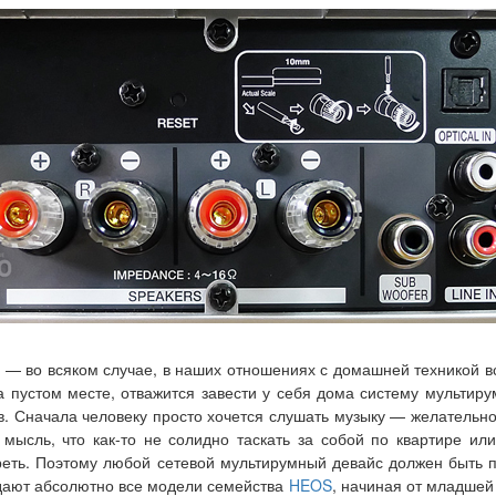
ды — во всяком случае, в наших отношениях с домашней техникой в
на пустом месте, отважится завести у себя дома систему мультир
 Сначала человеку просто хочется слушать музыку — желательно т
мысль, что как-то не солидно таскать за собой по квартире ил
реть. Поэтому любой сетевой мультирумный девайс должен быть 
адают абсолютно все модели семейства
HEOS
, начиная от младшей