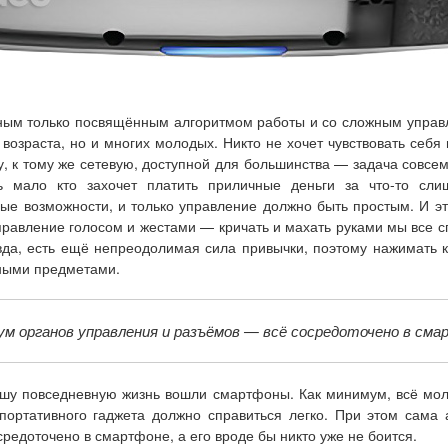
ятным только посвящённым алгоритмом работы и со сложным управ
возраста, но и многих молодых. Никто не хочет чувствовать себя
, к тому же сетевую, доступной для большинства — задача совс
ь мало кто захочет платить приличные деньги за что-то сли
е возможности, и только управление должно быть простым. И эт
авление голосом и жестами — кричать и махать руками мы все сп
вда, есть ещё непреодолимая сила привычки, поэтому нажимать к
нными предметами.
м органов управления и разъёмов — всё сосредоточено в см
ашу повседневную жизнь вошли смартфоны. Как минимум, всё моло
 портативного гаджета должно справиться легко. При этом сама
едоточено в смартфоне, а его вроде бы никто уже не боится.