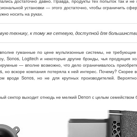
ались достаточно давно. Правда, продукты тех попыток так и не
иональной установки — этого достаточно, чтобы ограничить сф
ужно носить на руках.
ую технику, к тому же сетевую, доступной для большинства
 вполне гуманные по цене мультизонные системы, не требующие 
у, Sonos, Logitech и некоторые другие брэнды, чья продукция хо
тирумные — вполне возможно, что дело ограничивалось приобрете
s, но вскоре компания потеряла к ней интерес. Почему? Скорее в
м вроде Sonos, но не для крупных производителей. Вероятно
рный сектор выходит отнюдь не мелкий Denon с целым семейством