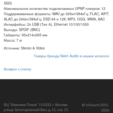
SSD)
Максимальное количество подключаемых UPNP плееров: 12
Поддерживаемые форматы: WAV до 32бит/384кГц; FLAC, AIFF,
ALAC до 24бит/384кГц; DSD 64 и 128; MP3, OGG, WMA, AAC
Интерфейсы: 2x USB (Тип А), Ethernet 10/100/1000
Выходы: SPDIF (BNC)
Габариты: 95х214х265 мм
Масса: 7 кг
Источник: Stereo & Video
Товары бренда Naim Audio в нашем каталоге
Возврат к списку
БЦ “Максима Плаза“ 111033, г. Москва,
© InSound 2015-
улица Золоторожский Вал, д. 11, стр. 21,
2026