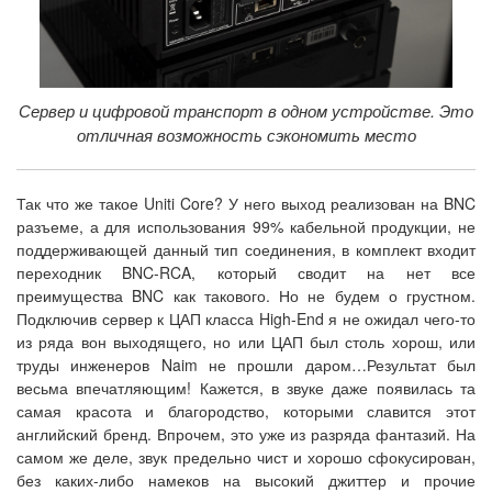
Сервер и цифровой транспорт в одном устройстве. Это
отличная возможность сэкономить место
Так что же такое Uniti Core? У него выход реализован на BNC
разъеме, а для использования 99% кабельной продукции, не
поддерживающей данный тип соединения, в комплект входит
переходник BNC-RCA, который сводит на нет все
преимущества BNC как такового. Но не будем о грустном.
Подключив сервер к ЦАП класса High-End я не ожидал чего-то
из ряда вон выходящего, но или ЦАП был столь хорош, или
труды инженеров Naim не прошли даром…Результат был
весьма впечатляющим! Кажется, в звуке даже появилась та
самая красота и благородство, которыми славится этот
английский бренд. Впрочем, это уже из разряда фантазий. На
самом же деле, звук предельно чист и хорошо сфокусирован,
без каких-либо намеков на высокий джиттер и прочие