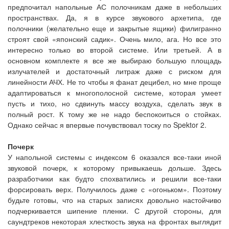
предпочитал напольные АС полочникам даже в небольших
пространствах. Да, я в курсе звукового архетипа, где
полочники (желательно еще и закрытые ящики) филигранно
строят свой «японский садик». Очень мило, ага. Но все это
интересно только во второй системе. Или третьей. А в
основном комплекте я все же выбираю большую площадь
излучателей и достаточный литраж даже с риском для
линейности АЧХ. Не то чтобы я фанат децибел, но мне проще
адаптироваться к многополосной системе, которая умеет
пусть и тихо, но сдвинуть массу воздуха, сделать звук в
полный рост. К тому же не надо беспокоиться о стойках.
Однако сейчас я впервые почувствовал тоску по Spektor 2.
Почерк
У напольной системы с индексом 6 оказался все-таки иной
звуковой почерк, к которому привыкаешь дольше. Здесь
разработчики как будто спохватились и решили все-таки
форсировать верх. Получилось даже с «огоньком». Поэтому
будьте готовы, что на старых записях довольно настойчиво
подчеркивается шипение пленки. С другой стороны, для
саундтреков некоторая хлесткость звука на фронтах выглядит