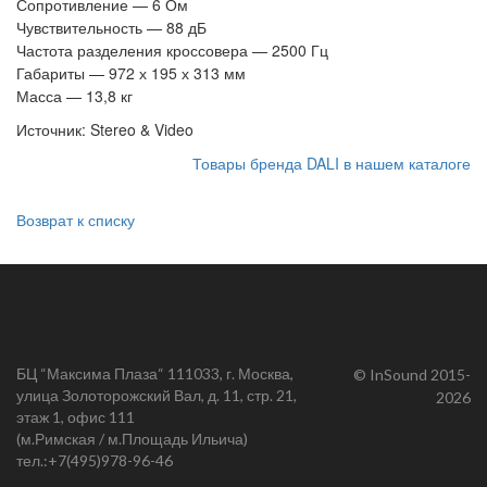
Сопротивление — 6 Ом
Чувствительность — 88 дБ
Частота разделения кроссовера — 2500 Гц
Габариты — 972 х 195 х 313 мм
Масса — 13,8 кг
Источник: Stereo & Video
Товары бренда DALI в нашем каталоге
Возврат к списку
БЦ “Максима Плаза“ 111033, г. Москва,
© InSound 2015-
улица Золоторожский Вал, д. 11, стр. 21,
2026
этаж 1, офис 111
(м.Римская / м.Площадь Ильича)
тел.:
+7(495)978-96-46