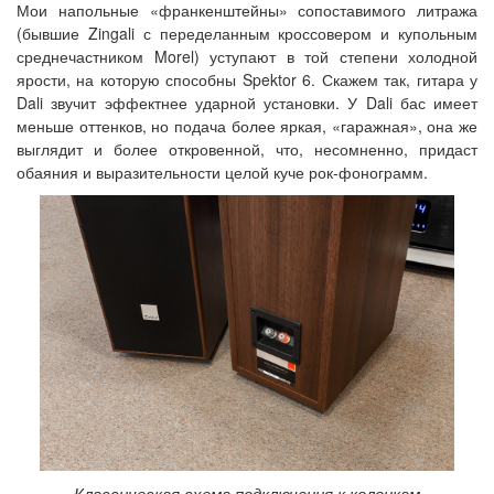
Мои напольные «франкенштейны» сопоставимого литража
(бывшие Zingali с переделанным кроссовером и купольным
среднечастником Morel) уступают в той степени холодной
ярости, на которую способны Spektor 6. Скажем так, гитара у
Dali звучит эффектнее ударной установки. У Dali бас имеет
меньше оттенков, но подача более яркая, «гаражная», она же
выглядит и более откровенной, что, несомненно, придаст
обаяния и выразительности целой куче рок-фонограмм.
Классическая схема подключения к колонкам