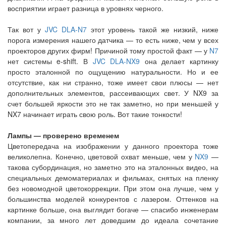
восприятии играет разница в уровнях черного.
Так вот у
JVC DLA-N7
этот уровень такой же низкий, ниже
порога измерения нашего датчика — то есть ниже, чем у всех
проекторов других фирм! Причиной тому простой факт — у
N7
нет системы e-shift. В
JVC DLA-NX9
она делает картинку
просто эталонной по ощущению натуральности. Но и ее
отсутствие, как ни странно, тоже имеет свои плюсы — нет
дополнительных элементов, рассеивающих свет. У NX9 за
счет большей яркости это не так заметно, но при меньшей у
NX7 начинает играть свою роль. Вот такие тонкости!
Лампы — проверено временем
Цветопередача на изображении у данного проектора тоже
великолепна. Конечно, цветовой охват меньше, чем у
NX9
—
такова субординация, но заметно это на эталонных видео, на
специальных демоматериалах и фильмах, снятых на пленку
без новомодной цветокоррекции. При этом она лучше, чем у
большинства моделей конкурентов с лазером. Оттенков на
картинке больше, она выглядит богаче — спасибо инженерам
компании, за много лет доведшим до идеала сочетание