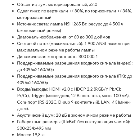
Объектив, зум: моторизированный, х2.0
Сдвиг линз: по вертикали +/-80%, по горизонтали +/-34%,
моторизованный
Источник света: лампа NSH 265 Вт, ресурс до 4 500 ч
(экономичный режим)
Диагональ изображения: от 60 до 300 дюймов
Световой поток (максимальный): 1 900 ANSI люмен при
максимальном режиме работы лампы
Динамическая контрастность: 800 000:1
Поддерживаемые разрешения входного сигнала (видео):
до 4096x2160/60p
Поддерживаемые разрешения входного сигнала (ПК): до
4096х2160/60р
Входы/выходы: HDMI v2.0 с HDCP 2.2 (RGB/Y Pb/Cb
Pr/Cr), Trigger (мини-джек, 12 В пост. тока, макс. 100 мА),
Com-порт (RS-232C, D-sub 9-контактный), LAN, ИК (мини-
джек).
Акустический шум: 20 дБ в экономичном режиме работы
Габаритные размеры (ШxВxГ без выступающих частей):
500x234x495 мм
Масса: 19,8 кг