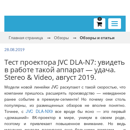
0
Toggle
navigati
Главная страница
Обзоры
Обзоры и статьи
28.08.2019
Тест проектора JVC DLA-N7: увидеть
в работе такой аппарат — удача.
Stereo & Video, август 2019.
Модели новой линейки JVC раскупают с такой скоростью, что
компании пришлось расширять производство — невиданное
ранее событие в премиум-сегменте! Но почему они столь
популярны, из размещенных обзоров не вполне понятно.
Точнее, с
JVC DLA-NX9
все вроде бы ясно — это первый
«домашний» 8К-проектор в мире, уникум в своем роде,
поэтому и привлекает повышенное внимание. Но ведь
младшие модели раскупают еще большими темпами — и