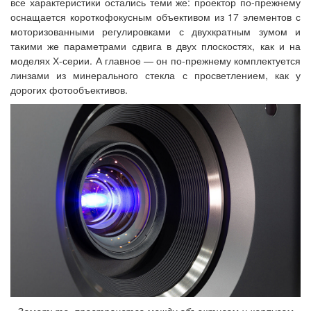
все характеристики остались теми же: проектор по-прежнему
оснащается короткофокусным объективом из 17 элементов с
моторизованными регулировками с двухкратным зумом и
такими же параметрами сдвига в двух плоскостях, как и на
моделях Х-серии. А главное — он по-прежнему комплектуется
линзами из минерального стекла с просветлением, как у
дорогих фотообъективов.