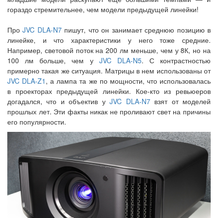
гораздо стремительнее, чем модели предыдущей линейки!
Про
JVC DLA-N7
пишут, что он занимает среднюю позицию в
линейке, и что характеристики у него тоже средние.
Например, световой поток на 200 лм меньше, чем у 8К, но на
100 лм больше, чем у
JVC DLA-N5
. С контрастностью
примерно такая же ситуация. Матрицы в нем использованы от
JVC DLA-Z1
, а лампа та же по мощности, что использовалась
в проекторах предыдущей линейки. Кое-кто из ревьюеров
догадался, что и объектив у
JVC DLA-N7
взят от моделей
прошлых лет. Эти факты никак не проливают свет на причины
его популярности.