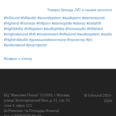
Товары бренда JVC в нашем каталоге
#InSound
#hifiaudio
#soundsystem
#audioporn
#stereosound
#highend
#homeav
#hifiporn
#stereophile
#stereo
#instahifi
#highfidelity
#hifisystem
#audiophiles
#homeaudio
#hifishare
#originalsound
#hifi
#musiclovers
#hifisound
#audiosystem
#audio
#highendaudio
#домашнийкинотеатр
#проектор
#jvc
#jvckenwood
#jvcprojector
Возврат к списку
БЦ “Максима Плаза“ 111033, г. Москва,
© InSound 2015-
улица Золоторожский Вал, д. 11, стр. 21,
2026
этаж 1, офис 111
(м.Римская / м.Площадь Ильича)
тел.:
+7(495)978-96-46