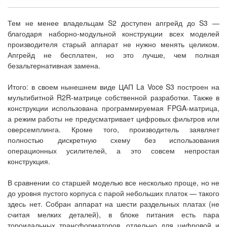
Тем не менее владельцам S2 доступен апгрейд до S3 —
благодаря наборно-модульной конструкции всех моделей
производителя старый аппарат не нужно менять целиком.
Апгрейд не бесплатен, но это лучше, чем полная
безальтернативная замена.
Итого: в своем нынешнем виде ЦАП La Voce S3 построен на
мультибитной R2R-матрице собственной разработки. Также в
конструкции использована программируемая FPGA-матрица,
а режим работы не предусматривает цифровых фильтров или
оверсемплинга. Кроме того, производитель заявляет
полностью дискретную схему без использования
операционных усилителей, а это совсем непростая
конструкция.
В сравнении со старшей моделью все несколько проще, но не
до уровня пустого корпуса с парой небольших платок — такого
здесь нет. Собран аппарат на шести раздельных платах (не
считая мелких деталей), в блоке питания есть пара
тороидальных трансформаторов, отдельно для цифровой и