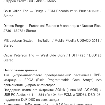
/ Nippon Crown CRCL-8848 / Mono
Colin Vallon Trio ‎— Rruga / ECM Records 2185 B0015433-02 /
Stereo
Dimmu Borgir — Puritanical Euphoric Misanthropia / Nuclear Blast
27361 65272 / Stereo
Milt Jackson Sextet — Invitation / Mobile Fidelity UDSACD 2031 /
Stereo
Oscar Peterson Trio — West Side Story / HDTT4725 / DSD128
Stereo
Паспортные данные
Тип цифро-аналогового преобразования: лестничная R2R-
матрица и FPGA (Field Programmable Gate Arrays) без
применения цифровых фильтров
Поддержка нативного битрейта: AQlink (шина I2S LVCMOS) и
USB PC Audio: 44,1 — 384 кГц / 24 бит PCM, и DSD64, DSD128,
поддержка DoP DSD на всех входах
Архитектура ЦАПа: мультибитная R2R (апгрейдируемая)