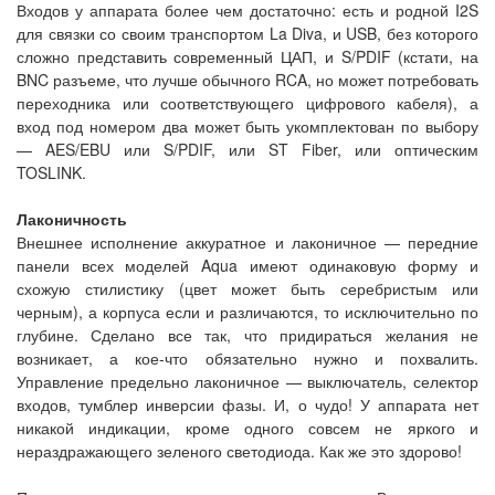
Входов у аппарата более чем достаточно: есть и родной I2S
для связки со своим транспортом La Diva, и USB, без которого
сложно представить современный ЦАП, и S/PDIF (кстати, на
BNC разъеме, что лучше обычного RCA, но может потребовать
переходника или соответствующего цифрового кабеля), а
вход под номером два может быть укомплектован по выбору
— AES/EBU или S/PDIF, или ST Fiber, или оптическим
TOSLINK.
Лаконичность
Внешнее исполнение аккуратное и лаконичное — передние
панели всех моделей Aqua имеют одинаковую форму и
схожую стилистику (цвет может быть серебристым или
черным), а корпуса если и различаются, то исключительно по
глубине. Сделано все так, что придираться желания не
возникает, а кое-что обязательно нужно и похвалить.
Управление предельно лаконичное — выключатель, селектор
входов, тумблер инверсии фазы. И, о чудо! У аппарата нет
никакой индикации, кроме одного совсем не яркого и
нераздражающего зеленого светодиода. Как же это здорово!