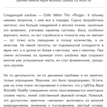
Задняя панель Aqua Acoustic Quality La Voce S3
Следующий альбом — Colin Vallon Trio «Rruga». К объему
никаких вопросов, с ним все в порядке. Сцена проработана
неплохо: она больше ожидаемой и вполне точная, насколько
это возможно, учитывая характер системы. Баса, особенно
верхнего, много, но вот стройности и точности ему не хватает
— тут точно есть смещение в пользу количества, а не
качества. Ни явной теплоты, ни подчеркнутой холодности в
звуке нет, а в целом он ближе к светлому, чем к темному. При
смене источника на примере этого альбома звук сохранил
многие уже услышанные черты, но стал формальнее, проще,
чуть скучнее.
Ни по детальности, ни по динамике прибавки я не заметил,
только упрощение. Впрочем, это было предсказуемо. Кстати,
уже на этом этапе тестирования я отметил, что у ЦАПов Aqua
Acoustic Quality совершенно четко прослеживаются некоторые
схожие черты, некий собственный звуковой почерк. Пожалуй,
это достаточно заметное «желание» вытягивать из записей
микродинамику, внимание к послезвучиям, светлый почерк,