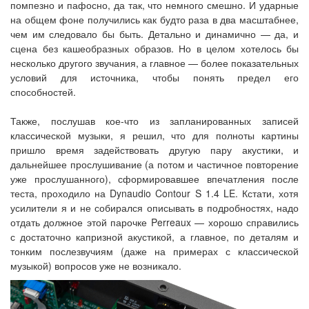
помпезно и пафосно, да так, что немного смешно. И ударные
на общем фоне получились как будто раза в два масштабнее,
чем им следовало бы быть. Детально и динамично — да, и
сцена без кашеобразных образов. Но в целом хотелось бы
несколько другого звучания, а главное — более показательных
условий для источника, чтобы понять предел его
способностей.
Также, послушав кое-что из запланированных записей
классической музыки, я решил, что для полноты картины
пришло время задействовать другую пару акустики, и
дальнейшее прослушивание (а потом и частичное повторение
уже прослушанного), сформировавшее впечатления после
теста, проходило на Dynaudio Contour S 1.4 LE. Кстати, хотя
усилители я и не собирался описывать в подробностях, надо
отдать должное этой парочке Perreaux — хорошо справились
с достаточно капризной акустикой, а главное, по деталям и
тонким послезвучиям (даже на примерах с классической
музыкой) вопросов уже не возникало.