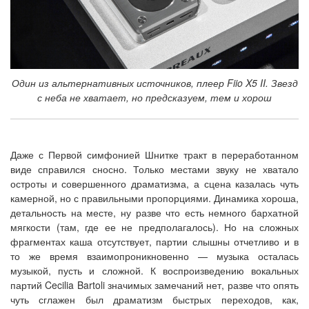
Один из альтернативных источников, плеер Fiio X5 II. Звезд
с неба не хватает, но предсказуем, тем и хорош
Даже с Первой симфонией Шнитке тракт в переработанном
виде справился сносно. Только местами звуку не хватало
остроты и совершенного драматизма, а сцена казалась чуть
камерной, но с правильными пропорциями. Динамика хороша,
детальность на месте, ну разве что есть немного бархатной
мягкости (там, где ее не предполагалось). Но на сложных
фрагментах каша отсутствует, партии слышны отчетливо и в
то же время взаимопроникновенно — музыка осталась
музыкой, пусть и сложной. К воспроизведению вокальных
партий Cecilia Bartoli значимых замечаний нет, разве что опять
чуть сглажен был драматизм быстрых переходов, как,