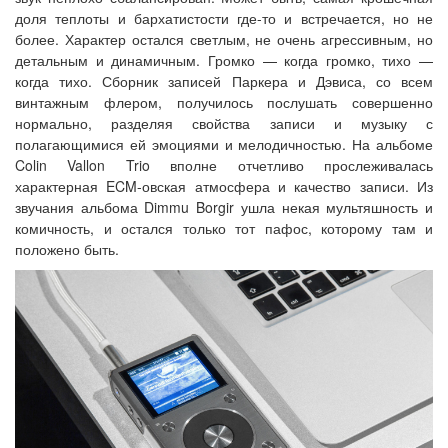
доля теплоты и бархатистости где-то и встречается, но не
более. Характер остался светлым, не очень агрессивным, но
детальным и динамичным. Громко — когда громко, тихо —
когда тихо. Сборник записей Паркера и Дэвиса, со всем
винтажным флером, получилось послушать совершенно
нормально, разделяя свойства записи и музыку с
полагающимися ей эмоциями и мелодичностью. На альбоме
Colin Vallon Trio вполне отчетливо прослеживалась
характерная ECM-овская атмосфера и качество записи. Из
звучания альбома Dimmu Borgir ушла некая мультяшность и
комичность, и остался только тот пафос, которому там и
положено быть.