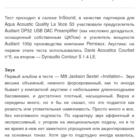
Тест проходил в салоне InSound, в качестве партнеров для
Aqua Acoustic Quality La Voce S3 участвовали предусилитель
Audiant DP32 USB DAC Preamplifier (как несложно догадаться,
оснащенный собственным ЦАПом) и усилитель мощности
Audiant 100p производства компании Perreaux. Акустика: на
первом этапе теста использовались Davis Acoustics Courbet
n°5, на втором — Dynaudio Contour S 1.4 LE.
Звук
Первый альбом в тесте — Milt Jackson Sextet «Invitation». Звук
весьма объемный, немного форсированный, как то иногда
бывает у компактной акустики с небольшими длинноходными
басовиками, и достаточно плотный, насыщенный. Верха и
середины много, но я бы не сказал, что это подается как
резкость или утомительная навязчивость. Просто много и все,
без негативного подтекста. По характеру звук эффектный и
экспрессивный, с упором на эмоциональную подачу, но в то
же время в нем нет заметного упрощения или акцентирования
на основных тонах. Хотя где-то подспудно иногда казалось,