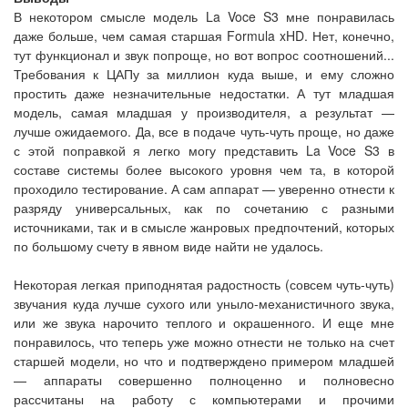
В некотором смысле модель La Voce S3 мне понравилась
даже больше, чем самая старшая Formula xHD. Нет, конечно,
тут функционал и звук попроще, но вот вопрос соотношений...
Требования к ЦАПу за миллион куда выше, и ему сложно
простить даже незначительные недостатки. А тут младшая
модель, самая младшая у производителя, а результат —
лучше ожидаемого. Да, все в подаче чуть-чуть проще, но даже
с этой поправкой я легко могу представить La Voce S3 в
составе системы более высокого уровня чем та, в которой
проходило тестирование. А сам аппарат — уверенно отнести к
разряду универсальных, как по сочетанию с разными
источниками, так и в смысле жанровых предпочтений, которых
по большому счету в явном виде найти не удалось.
Некоторая легкая приподнятая радостность (совсем чуть-чуть)
звучания куда лучше сухого или уныло-механистичного звука,
или же звука нарочито теплого и окрашенного. И еще мне
понравилось, что теперь уже можно отнести не только на счет
старшей модели, но что и подтверждено примером младшей
— аппараты совершенно полноценно и полновесно
рассчитаны на работу с компьютерами и прочими