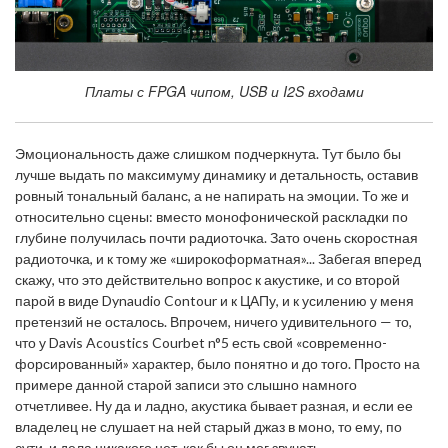
Платы с FPGA чипом, USB и I2S входами
Эмоциональность даже слишком подчеркнута. Тут было бы
лучше выдать по максимуму динамику и детальность, оставив
ровный тональный баланс, а не напирать на эмоции. То же и
относительно сцены: вместо монофонической раскладки по
глубине получилась почти радиоточка. Зато очень скоростная
радиоточка, и к тому же «широкоформатная»... Забегая вперед
скажу, что это действительно вопрос к акустике, и со второй
парой в виде Dynaudio Contour и к ЦАПу, и к усилению у меня
претензий не осталось. Впрочем, ничего удивительного — то,
что у Davis Acoustics Courbet n°5 есть свой «современно-
форсированный» характер, было понятно и до того. Просто на
примере данной старой записи это слышно намного
отчетливее. Ну да и ладно, акустика бывает разная, и если ее
владелец не слушает на ней старый джаз в моно, то ему, по
сути, и дела никакого нет, как бы он мог звучать.