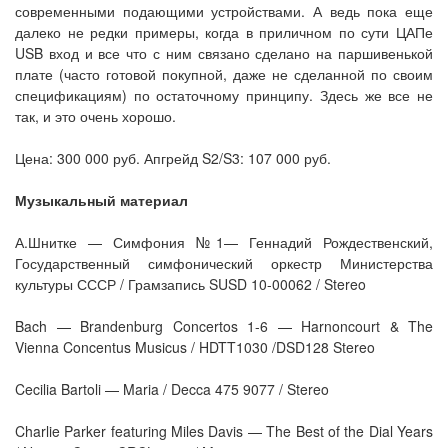
современными подающими устройствами. А ведь пока еще
далеко не редки примеры, когда в приличном по сути ЦАПе
USB вход и все что с ним связано сделано на паршивенькой
плате (часто готовой покупной, даже не сделанной по своим
спецификациям) по остаточному принципу. Здесь же все не
так, и это очень хорошо.
Цена: 300 000 руб. Апгрейд S2/S3: 107 000 руб.
Музыкальный материал
А.Шнитке — Симфония №1— Геннадий Рождественский,
Государственный симфонический оркестр Министерства
культуры СССР / Грамзапись SUSD 10-00062 / Stereo
Bach — Brandenburg Concertos 1-6 — Harnoncourt & The
Vienna Concentus Musicus / HDTT1030 /DSD128 Stereo
Cecilia Bartoli — Maria / Decca 475 9077 / Stereo
Charlie Parker featuring Miles Davis — The Best of the Dial Years