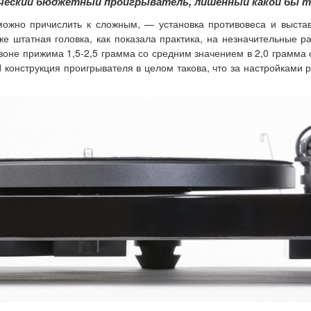
ссический бюджетный проигрыватель, лишенный какой бы т
 можно причислить к сложным, — установка противовеса и выс
же штатная головка, как показала практика, на незначительные р
зоне прижима 1,5-2,5 грамма со средним значением в 2,0 грамма 
И конструкция проигрывателя в целом такова, что за настройками