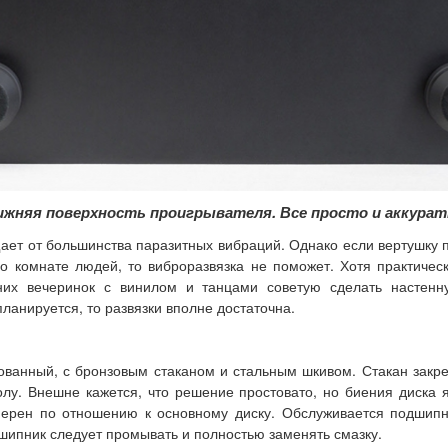
ижняя поверхность проигрывателя. Все просто и аккурат
ет от большинства паразитных вибраций. Однако если вертушку п
комнате людей, то виброразвязка не поможет. Хотя практическ
их вечеринок с винилом и танцами советую сделать настенн
ланируется, то развязки вполне достаточна.
ванный, с бронзовым стаканом и стальным шкивом. Стакан закреп
лу. Внешне кажется, что решение простовато, но биения диска
ерен по отношению к основному диску. Обслуживается подшип
дшипник следует промывать и полностью заменять смазку.