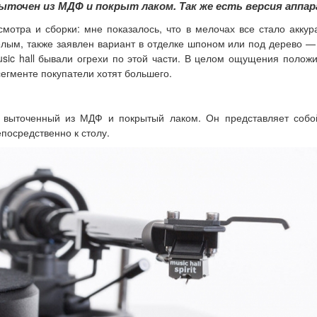
 выточен из МДФ и покрыт лаком. Так же есть версия аппа
мотра и сборки: мне показалось, что в мелочах все стало акку
лым, также заявлен вариант в отделке шпоном или под дерево — но
sic hall бывали огрехи по этой части. В целом ощущения полож
егменте покупатели хотят большего.
 выточенный из МДФ и покрытый лаком. Он представляет собой
посредственно к столу.