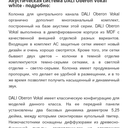
Акустическая система DALI Oberon Vokal
white - подробно:
Колонка для центрального канала DALI Oberon Vokal
органично дополнит многоканальный комплект,
построенный на базе акустики этой серии. DALI Oberon
Vokal выполнена в демпфированном корпусе из MDF с
качественной внешней отделкой разных вариантов.
Входящие в комплект АС защитные сетки имеют новый
дизайн и очень хорошо смотрятся. Кроме того, эти сетки
бывают двух цветов – колонки в темной отделке
комплектуются темно-серыми сетками, а в светлой
отделке – светло-серыми. Колонка имеет продуманные
пропорции, что делает ее удобной в размещении, и в то
же время позволяет получить насыщенный и динамичный
звук.
DALI Oberon Vokal имеет классическую конфигурацию для
моделей данного класса. На ее передней панели
установлены два басовых динамика диаметром 5,25
дюйма, между которыми смонтирован купольный твитер.
Низкочастотники оснащены диффузорами из древесно-
бумажной пульпы, закрепленными на эластичном