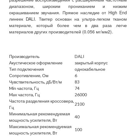
диапазоном, широким прониканием и низким
окрашиванием звучания. Прямое наследие от High End
линеек DALI. Твитер основан на ультра-легком тканом
материале, который более чем в два раза легче
материалов других производителей (0.056 мг/мм2).
Производитель
DALI
Акустическое оформление
закрытый корпус
Тип подключения
однокабельное
Сопротивление, Ом
6
Чувствительность, дБ/Вт/м
83
Min частота, Гц
74
Max частота, Гц
26000
Частота разделения кроссовера,
2100
Гц
Минимальная рекомендуемая
40
мощность усилителя, Вт
Максимальная рекомендуемая
100
мощность усилителя, Вт