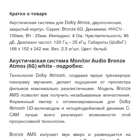
Кратко о товаре
Акустическая система для Dolby Atmos, двухполосная,
закрытый корпус. Серия: Bronze 6G. Динамики: НЧ\СЧ -
100мм, ВЧ - 25мм. Импеданс: 4 Ом. Чувствительность: 86
дБ. Диапазон частот: 120 Гц – 25 кГц. Габариты (ШхВхГ):
166 x 152 x 242 мм. Вес: 2,5 кг\шт. Цвет: белый.
Акустическая система Monitor Audio Bronze
Atmos (6G) white - подробно:
Технология Dolby Atmos®, создавая яркую трёхмерную
панораму звучания, делает ощущения от просмотра
фильмов максимально реалистичными. Модель Bronze
AMS позволит вам получить незабываемые впечатления.
Фирменный твитер с оптимизированным для Dolby
Atmos® UD-волноводом и четырёхдюймовый динамик C-
CAM лучше всего реализуют возможности этой
прогрессивной технологии.
Bronze AMS излучает звук вверх и размещается на