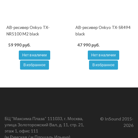
АВ-ресивер Onkyo TX-
АВ-ресивер Onkyo TX-SR494
NR5100 M2 black
black
59 990 руб.
47 990 руб.
Нет в наличии
Нет в наличии
В избранное
В избранное
БЦ “Максима Плаза“ 111033, г. Москва,
© InSound 2015-
улица Золоторожский Вал, д. 11, стр. 21,
2026
этаж 1, офис 111
(м.Римская / м.Площадь Ильича)