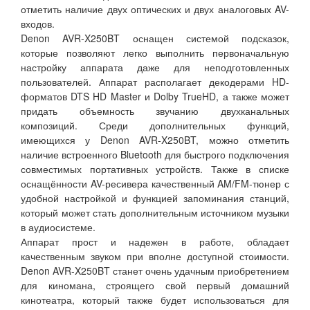
отметить наличие двух оптических и двух аналоговых AV-
входов.
Denon AVR-X250BT оснащен системой подсказок,
которые позволяют легко выполнить первоначальную
настройку аппарата даже для неподготовленных
пользователей. Аппарат располагает декодерами HD-
форматов DTS HD Master и Dolby TrueHD, а также может
придать объемность звучанию двухканальных
композиций. Среди дополнительных функций,
имеющихся у Denon AVR-X250BT, можно отметить
наличие встроенного Bluetooth для быстрого подключения
совместимых портативных устройств. Также в списке
оснащённости AV-ресивера качественный AM/FM-тюнер с
удобной настройкой и функцией запоминания станций,
который может стать дополнительным источником музыки
в аудиосистеме.
Аппарат прост и надежен в работе, обладает
качественным звуком при вполне доступной стоимости.
Denon AVR-X250BT станет очень удачным приобретением
для киномана, строящего свой первый домашний
кинотеатра, который также будет использоваться для