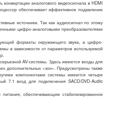
ть конвертации аналогового видеосигнала в HDMI
процессор обеспечивает эффективное подавление
тивные источники. Так как аудиосигнал по этому
троенными цифро-аналоговыми преобразователями
твующий форматы окружающего звука, а цифро-
темы в зависимости от параметров используемой
р.
 серьезной AV-системы. Здесь имеются входы для
трех дополнительных «зон». Предусмотрены также
другими компонентами системы имеются четыре
ный 7.1 вход для подключения SACD/DVD-Audio
 питания, обеспечивающим стабилизированное