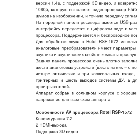
версии 1.4a, с поддержкой 3D видео, и возврат
1080p, которую выполняет видеопроцессор Faro
шумов на изображении, и точную передачу сигна
На передней панели ресивера имеется USB-разъе
интерфейсу передается в цифровом виде и част
процессора. Поддерживается и беспроводное под
Для обработки звука в Rotel RSP-1572 испол
аналоговые преобразователи имеют параметры 2
акустики и акустических свойств комнаты просл
Задняя панель процессора очень плотно заполне
шести аналоговых устройств (шесть из них – с 
четыре оптических и три коаксиальных входа
триггерных и шесть выходов системы ДУ, а д
проигрывателей.
Аппарат собран в солидном корпусе с хорош
напряжение для всех схем аппарата.
Особенности AV процессора Rotel RSP-1572
Конфигурация 7.2
2 HDMI-выхода
Поддержка 3D видео