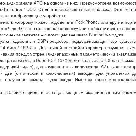
ного аудиоканала ARC на одном из них. Предусмотрена возможнос
udja Torina / DCDi Cinema профессионального класса. Этот же 
ла на отображающее устройство.
м, к которому можно подключать iPod/iPhone, или другие порта
отой до 48 кГц, высокое качество звучание обеспечивается вс
ключение гаджетов – с помощью внешнего Bluetooth-модуля.
ьзуется сдвоенный DSP-процессор, поддерживающий все сущес
4 бита / 192 кГц. Для точной настройки характера звучания сис
ушивания предусмотрен 10-диапазонный параметрический эквалайзе
на разъемами, и Rotel RSP-1572 может стать основой для весьма
поддержкой видео), два компонентных видеовхода, AV-выходы для 
, и два (оптический и коаксиальный) выхода. Для управления 
ля получения команд – два входа. Имеется также многоканаль
ей виброизоляцией, и оснащен мощным экранированным блоком