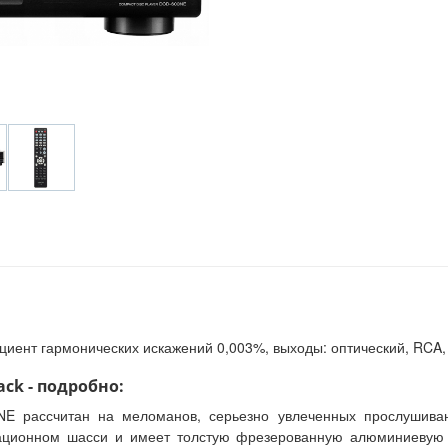
иент гармонических искажений 0,003%, выходы: оптический, RCA, га
ck - подробно:
NE рассчитан на меломанов, серьезно увлеченных прослушиван
ационном шасси и имеет толстую фрезерованную алюминиевую