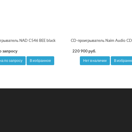
грыватель NAD C546 BEE black
CD-проигрыватель Naim Audio CD
о запросу
220 900 руб.
на по запросу
В избранное
Нет в наличии
В избранн