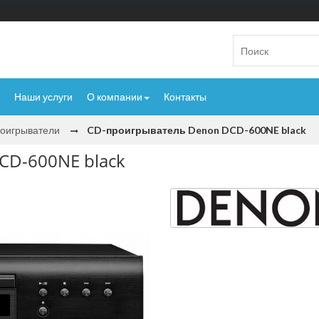
Наши услуги
О компании
Контакты
оигрыватели
CD-проигрыватель Denon DCD-600NE black
CD-600NE black