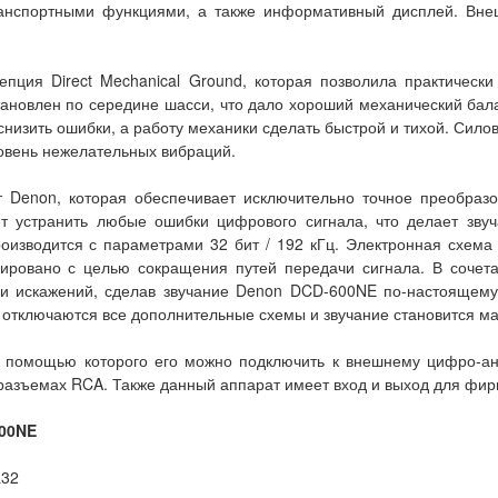
анспортными функциями, а также информативный дисплей. Вн
пция Direct Mechanical Ground, которая позволила практически
новлен по середине шасси, что дало хороший механический бала
 снизить ошибки, а работу механики сделать быстрой и тихой. Сил
овень нежелательных вибраций.
т Denon, которая обеспечивает исключительно точное преобразо
ет устранить любые ошибки цифрового сигнала, что делает зву
оизводится с параметрами 32 бит / 192 кГц. Электронная схема
ировано с целью сокращения путей передачи сигнала. В сочет
 и искажений, сделав звучание Denon DCD-600NE по-настоящем
ой отключаются все дополнительные схемы и звучание становится м
с помощью которого его можно подключить к внешнему цифро-ан
азъемах RCA. Также данный аппарат имеет вход и выход для фир
00NE
L32