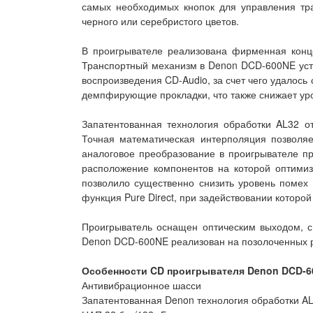
самых необходимых кнопок для управления тр
черного или серебристого цветов.
В проигрывателе реализована фирменная конце
Транспортный механизм в Denon DCD-600NE уста
воспроизведения CD-Audio, за счет чего удалось
демпфирующие прокладки, что также снижает ур
Запатентованная технология обработки AL32 о
Точная математическая интерполяция позволя
аналоговое преобразование в проигрывателе пр
расположение компонентов на которой оптимиз
позволило существенно снизить уровень помех
функция Pure Direct, при задействовании котор
Проигрыватель оснащен оптическим выходом, 
Denon DCD-600NE реализован на позолоченных р
Особенности CD проигрывателя Denon DCD-6
Антивибрационное шасси
Запатентованная Denon технология обработки A