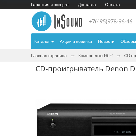
Гарантия и возврат
Доставка
Оплата
+7(495)978-96-46
Каталог
Акции и новинки
Новости
Обзоры
Главная страница
Компоненты Hi‑Fi
CD пр
CD-проигрыватель Denon D