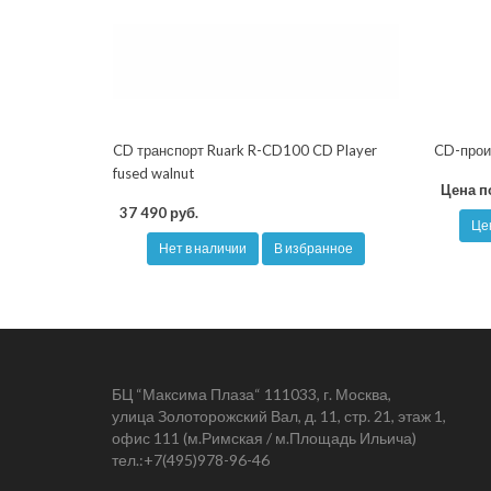
CD транспорт Ruark R-CD100 CD Player
CD-прои
fused walnut
Цена п
37 490 руб.
Це
Нет в наличии
В избранное
БЦ “Максима Плаза“ 111033, г. Москва,
улица Золоторожский Вал, д. 11, стр. 21, этаж 1,
офис 111 (м.Римская / м.Площадь Ильича)
тел.:
+7(495)978-96-46