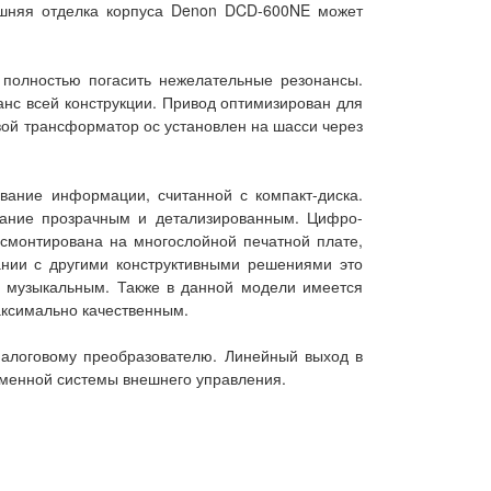
ешняя отделка корпуса Denon DCD-600NE может
 полностью погасить нежелательные резонансы.
нс всей конструкции. Привод оптимизирован для
овой трансформатор ос установлен на шасси через
вание информации, считанной с компакт-диска.
чание прозрачным и детализированным. Цифро-
 смонтирована на многослойной печатной плате,
ании с другими конструктивными решениями это
у музыкальным. Также в данной модели имеется
аксимально качественным.
алоговому преобразователю. Линейный выход в
менной системы внешнего управления.