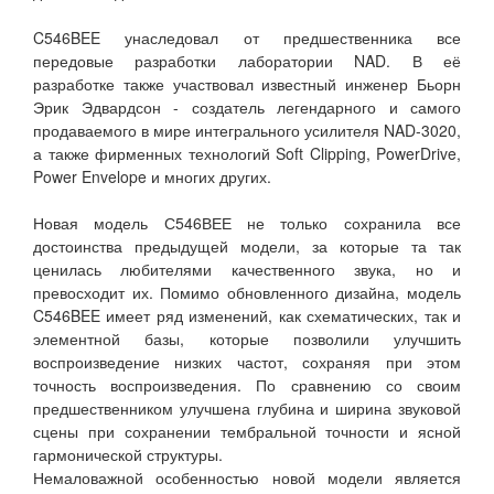
C546BEE унаследовал от предшественника все
передовые разработки лаборатории NAD. В её
разработке также участвовал известный инженер Бьорн
Эрик Эдвардсон - создатель легендарного и самого
продаваемого в мире интегрального усилителя NAD-3020,
а также фирменных технологий Soft Clipping, PowerDrive,
Power Envelope и многих других.
Новая модель С546ВЕЕ не только сохранила все
достоинства предыдущей модели, за которые та так
ценилась любителями качественного звука, но и
превосходит их. Помимо обновленного дизайна, модель
C546BEE имеет ряд изменений, как схематических, так и
элементной базы, которые позволили улучшить
воспроизведение низких частот, сохраняя при этом
точность воспроизведения. По сравнению со своим
предшественником улучшена глубина и ширина звуковой
сцены при сохранении тембральной точности и ясной
гармонической структуры.
Немаловажной особенностью новой модели является