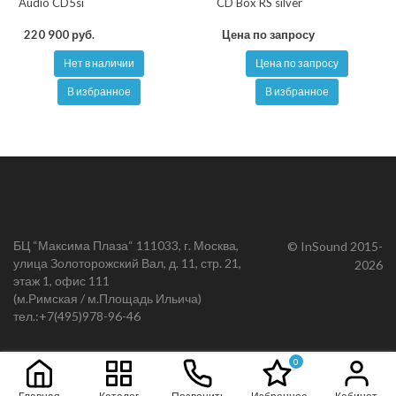
Audio CD5si
CD Box RS silver
220 900 руб.
Цена по запросу
Нет в наличии
Цена по запросу
В избранное
В избранное
БЦ “Максима Плаза“ 111033, г. Москва,
© InSound 2015-
улица Золоторожский Вал, д. 11, стр. 21,
2026
этаж 1, офис 111
(м.Римская / м.Площадь Ильича)
тел.:
+7(495)978-96-46
0