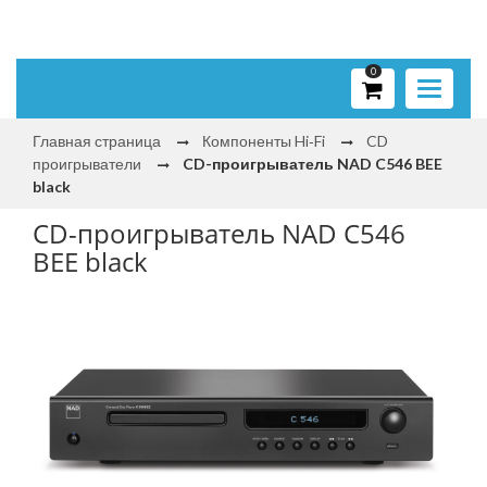
0
Toggle
navigati
Главная страница
Компоненты Hi‑Fi
CD
проигрыватели
CD-проигрыватель NAD C546 BEE
black
CD-проигрыватель NAD C546
BEE black